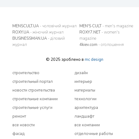
MENSCULT.UA
- чоловічий журнал
MEN'S CULT
- men's magazine
ROXY.UA
- жіночий журнал
ROXY7.NET
- women's
BUSINESSMAN.UA
- діловий
magazine
журнал
4kiev.com
- оголошення
© 2025 зроблено в
mc design
строительство
дизайн
строительный портал
интерьер
новости строительства
материалы
строительные компании
технологии
строительные услуги
архитектура
ремонт
ландшафт
все новости
все компании
фасад
отделочные работы