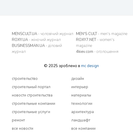
MENSCULT.UA
- чоловічий журнал
MEN'S CULT
- men's magazine
ROXY.UA
- жіночий журнал
ROXY7.NET
- women's
BUSINESSMAN.UA
- діловий
magazine
журнал
4kiev.com
- оголошення
© 2025 зроблено в
mc design
строительство
дизайн
строительный портал
интерьер
новости строительства
материалы
строительные компании
технологии
строительные услуги
архитектура
ремонт
ландшафт
все новости
все компании