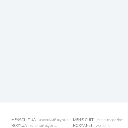
MENSCULT.UA
- чоловічий журнал
MEN'S CULT
- men's magazine
ROXY.UA
- жіночий журнал
ROXY7.NET
- women's