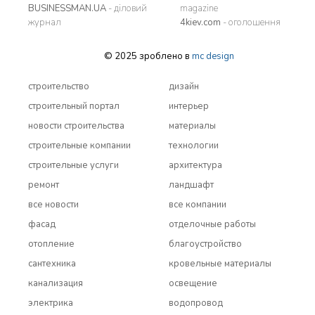
BUSINESSMAN.UA
- діловий
magazine
журнал
4kiev.com
- оголошення
© 2025 зроблено в
mc design
строительство
дизайн
строительный портал
интерьер
новости строительства
материалы
строительные компании
технологии
строительные услуги
архитектура
ремонт
ландшафт
все новости
все компании
фасад
отделочные работы
отопление
благоустройство
сантехника
кровельные материалы
канализация
освещение
электрика
водопровод