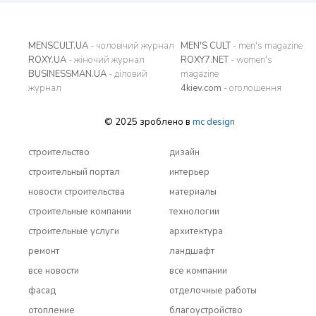
MENSCULT.UA
- чоловічий журнал
MEN'S CULT
- men's magazine
ROXY.UA
- жіночий журнал
ROXY7.NET
- women's
BUSINESSMAN.UA
- діловий
magazine
журнал
4kiev.com
- оголошення
© 2025 зроблено в
mc design
строительство
дизайн
строительный портал
интерьер
новости строительства
материалы
строительные компании
технологии
строительные услуги
архитектура
ремонт
ландшафт
все новости
все компании
фасад
отделочные работы
отопление
благоустройство