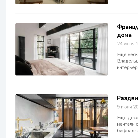
Францу
дома
24 июня
Ещё неск
Владельц
интерьер
Раздви
9 июня
Ещё деся
мечтали 
бифолд-с