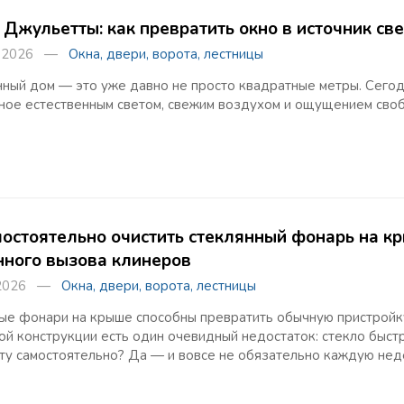
 Джульетты: как превратить окно в источник св
та 2026 —
Окна, двери, ворота, лестницы
ный дом — это уже давно не просто квадратные метры. Сегод
ное естественным светом, свежим воздухом и ощущением сво
мостоятельно очистить стеклянный фонарь на к
нного вызова клинеров
 2026 —
Окна, двери, ворота, лестницы
ые фонари на крыше способны превратить обычную пристройку 
й конструкции есть один очевидный недостаток: стекло быст
оту самостоятельно? Да — и вовсе не обязательно каждую не