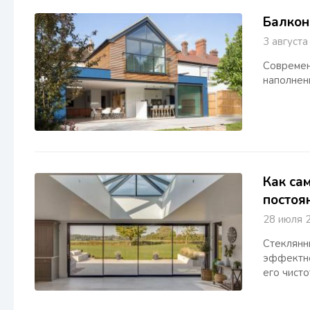
Балкон
3 авгус
Современ
наполнен
Как са
постоя
28 июля
Стеклянн
эффектно
его чист