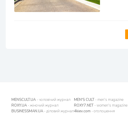
MENSCULT.UA
- чоловічий журнал
MEN'S CULT
- men's magazine
ROXY.UA
- жіночий журнал
ROXY7.NET
- women's magazine
BUSINESSMAN.UA
- діловий журнал
4kiev.com
- оголошення