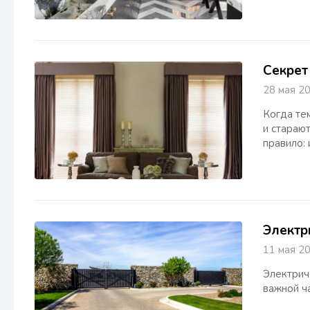
Секрет
28 мая 
Когда те
и стараю
правило:
Электр
11 мая 
Электрич
важной ч