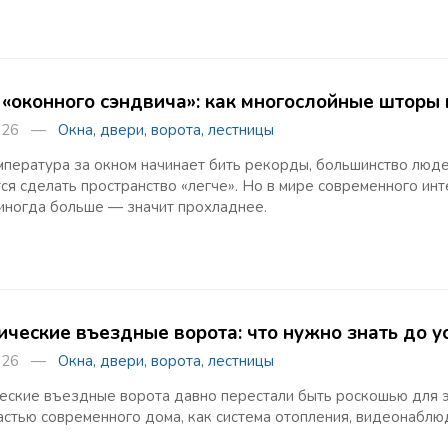
 «оконного сэндвича»: как многослойные шторы
2026 —
Окна, двери, ворота, лестницы
мпература за окном начинает бить рекорды, большинство люде
тся сделать пространство «легче». Но в мире современного и
 иногда больше — значит прохладнее.
ические въездные ворота: что нужно знать до у
2026 —
Окна, двери, ворота, лестницы
еские въездные ворота давно перестали быть роскошью для эл
астью современного дома, как система отопления, видеонаблю