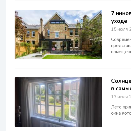
7 инно
уходе
15 июля
Современ
представ
помещени
Солнце
в самы
13 июля
Лето при
окна кот