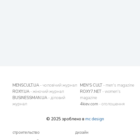
MENSCULT.UA
- чоловічий журнал
MEN'S CULT
- men's magazine
ROXY.UA
- жіночий журнал
ROXY7.NET
- women's
BUSINESSMAN.UA
- діловий
magazine
журнал
4kiev.com
- оголошення
© 2025 зроблено в
mc design
строительство
дизайн