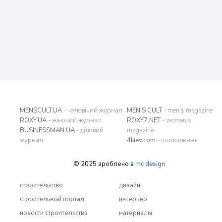
MENSCULT.UA
- чоловічий журнал
MEN'S CULT
- men's magazine
ROXY.UA
- жіночий журнал
ROXY7.NET
- women's
BUSINESSMAN.UA
- діловий
magazine
журнал
4kiev.com
- оголошення
© 2025 зроблено в
mc design
строительство
дизайн
строительный портал
интерьер
новости строительства
материалы