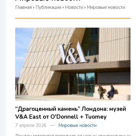
Главная
›
Публикации
›
Новости
›
Мировые новости
“Драгоценный камень” Лондона: музей
V&A East от O'Donnell + Tuomey
7 апреля 2026 —
Мировые новости