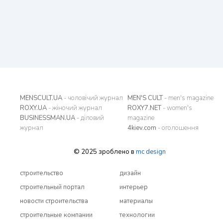
MENSCULT.UA
- чоловічий журнал
MEN'S CULT
- men's magazine
ROXY.UA
- жіночий журнал
ROXY7.NET
- women's
BUSINESSMAN.UA
- діловий
magazine
журнал
4kiev.com
- оголошення
© 2025 зроблено в
mc design
строительство
дизайн
строительный портал
интерьер
новости строительства
материалы
строительные компании
технологии