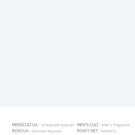
MENSCULT.UA
- чоловічий журнал
MEN'S CULT
- men's magazine
ROXY.UA
- жіночий журнал
ROXY7.NET
- women's