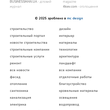
BUSINESSMAN.UA
- діловий
magazine
журнал
4kiev.com
- оголошення
© 2025 зроблено в
mc design
строительство
дизайн
строительный портал
интерьер
новости строительства
материалы
строительные компании
технологии
строительные услуги
архитектура
ремонт
ландшафт
все новости
все компании
фасад
отделочные работы
отопление
благоустройство
сантехника
кровельные материалы
канализация
освещение
электрика
водопровод