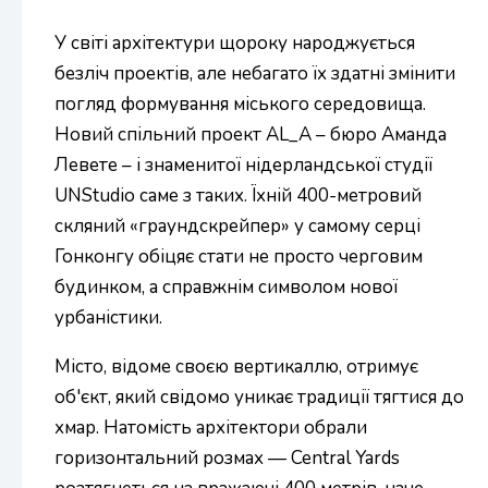
У світі архітектури щороку народжується
безліч проектів, але небагато їх здатні змінити
погляд формування міського середовища.
Новий спільний проект AL_A – бюро Аманда
Левете – і знаменитої нідерландської студії
UNStudio саме з таких. Їхній 400-метровий
скляний «граундскрейпер» у самому серці
Гонконгу обіцяє стати не просто черговим
будинком, а справжнім символом нової
урбаністики.
Місто, відоме своєю вертикаллю, отримує
об'єкт, який свідомо уникає традиції тягтися до
хмар. Натомість архітектори обрали
горизонтальний розмах — Central Yards