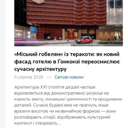
«Міський гобелен» із теракоти: як новий
фасад готелю в Гонконзі переосмислює
сучасну архітектуру
5 серпня 2026 —
Світові новини
Архітектура XXI століття дедалі частіше
відмовляється від демонстративної розкоші на
користь змісту, локальної ідентичності та продуманих
деталей. Сучасні будівлі вже не прагнуть лише
вразити висотою чи незвичайною формою — вони
розповідають історії, відображають культурний
контекст і створюють…