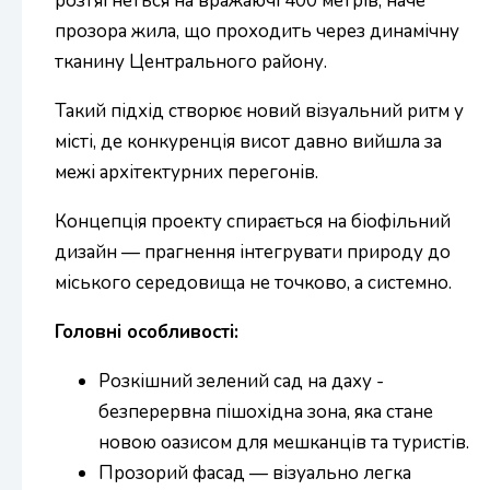
розтягнеться на вражаючі 400 метрів, наче
прозора жила, що проходить через динамічну
тканину Центрального району.
Такий підхід створює новий візуальний ритм у
місті, де конкуренція висот давно вийшла за
межі архітектурних перегонів.
Концепція проекту спирається на біофільний
дизайн — прагнення інтегрувати природу до
міського середовища не точково, а системно.
Головні особливості:
Розкішний зелений сад на даху -
безперервна пішохідна зона, яка стане
новою оазисом для мешканців та туристів.
Прозорий фасад — візуально легка