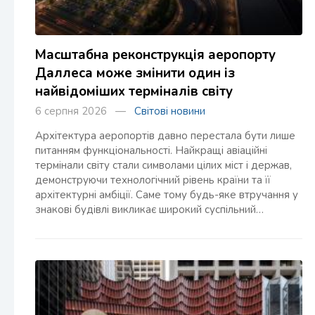
Масштабна реконструкція аеропорту
Даллеса може змінити один із
найвідоміших терміналів світу
6 серпня 2026 —
Світові новини
Архітектура аеропортів давно перестала бути лише
питанням функціональності. Найкращі авіаційні
термінали світу стали символами цілих міст і держав,
демонструючи технологічний рівень країни та її
архітектурні амбіції. Саме тому будь-яке втручання у
знакові будівлі викликає широкий суспільний…