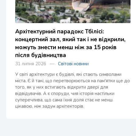
Архітектурний парадокс Тбілісі:
концертний зал, який так і не відкрили,
можуть знести менш ніж за 15 років
після будівництва
31 липня 2026 —
Світові новини
У світі архітектури є будівлі, які стають символами
міста. Є й такі, що перетворюються на пам'ятки ще до
того, як у них встигають відкрити двері для
відвідувачів. А є споруди, чия історія настільки
суперечлива, що сама їхня доля стає не менш
цікавою, ніж задум архітекторів.