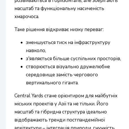
розвиваються в горизонталь, але зберігають
масштаб та функціональну насиченість
хмарочоса.
Таке рішення відкриває низку переваг:
зменшується тиск на інфраструктуру
навколо,
з'являється більше суспільних просторів,
створюється візуально дружелюбне
середовище замість чергового
вертикального гіганта.
Central Yards стане орієнтиром для майбутніх
міських проектів у Азії та не тільки. Його
масштаб та гібридна структура ідеально
відображають тренди постпандемійної
архітектури – інтеграція природи, гнучкість