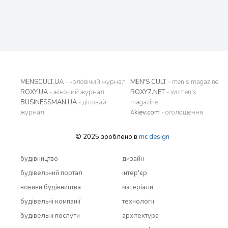
MENSCULT.UA
- чоловічий журнал
MEN'S CULT
- men's magazine
ROXY.UA
- жіночий журнал
ROXY7.NET
- women's
BUSINESSMAN.UA
- діловий
magazine
журнал
4kiev.com
- оголошення
© 2025 зроблено в
mc design
будівництво
дизайн
будівельний портал
інтер'єр
новини будівництва
матеріали
будівельні компанії
технології
будівельні послуги
архітектура