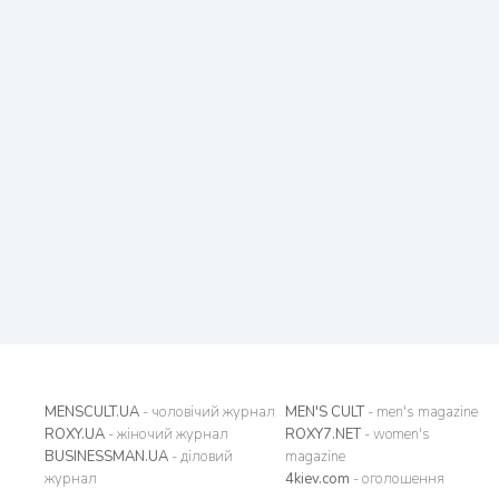
MENSCULT.UA
- чоловічий журнал
MEN'S CULT
- men's magazine
ROXY.UA
- жіночий журнал
ROXY7.NET
- women's
BUSINESSMAN.UA
- діловий
magazine
журнал
4kiev.com
- оголошення