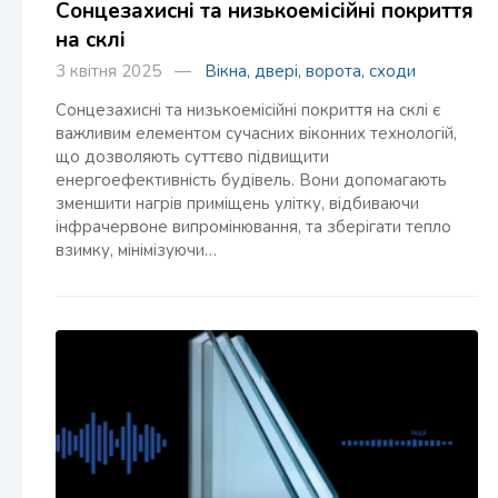
Сонцезахисні та низькоемісійні покриття
на склі
3 квітня 2025 —
Вікна, двері, ворота, сходи
Сонцезахисні та низькоемісійні покриття на склі є
важливим елементом сучасних віконних технологій,
що дозволяють суттєво підвищити
енергоефективність будівель. Вони допомагають
зменшити нагрів приміщень улітку, відбиваючи
інфрачервоне випромінювання, та зберігати тепло
взимку, мінімізуючи…