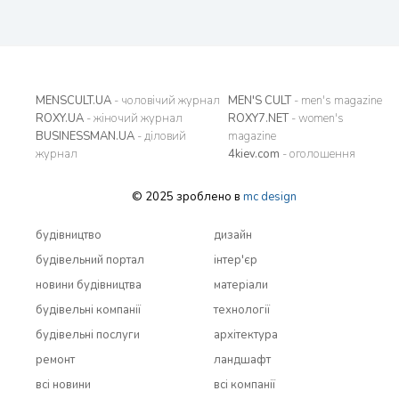
MENSCULT.UA
- чоловічий журнал
MEN'S CULT
- men's magazine
ROXY.UA
- жіночий журнал
ROXY7.NET
- women's
BUSINESSMAN.UA
- діловий
magazine
журнал
4kiev.com
- оголошення
© 2025 зроблено в
mc design
будівництво
дизайн
будівельний портал
інтер'єр
новини будівництва
матеріали
будівельні компанії
технології
будівельні послуги
архітектура
ремонт
ландшафт
всi новини
всi компанії