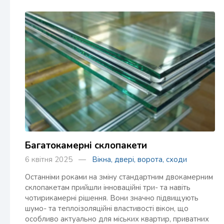
Багатокамерні склопакети
6 квітня 2025 —
Вікна, двері, ворота, сходи
Останніми роками на зміну стандартним двокамерним
склопакетам прийшли інноваційні три- та навіть
чотирикамерні рішення. Вони значно підвищують
шумо- та теплоізоляційні властивості вікон, що
особливо актуально для міських квартир, приватних