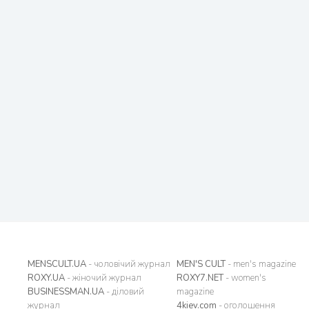
MENSCULT.UA
- чоловічий журнал
MEN'S CULT
- men's magazine
ROXY.UA
- жіночий журнал
ROXY7.NET
- women's
BUSINESSMAN.UA
- діловий
magazine
журнал
4kiev.com
- оголошення