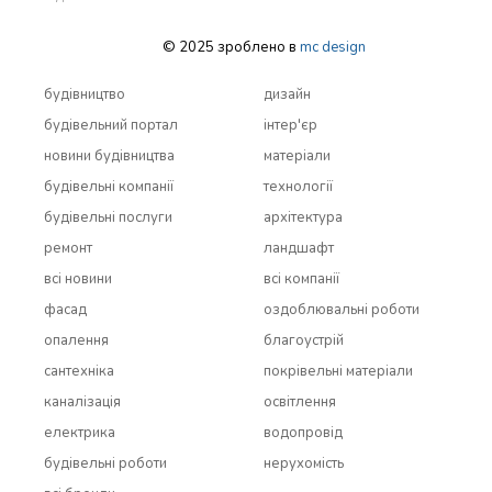
© 2025 зроблено в
mc design
будівництво
дизайн
будівельний портал
інтер'єр
новини будівництва
матеріали
будівельні компанії
технології
будівельні послуги
архітектура
ремонт
ландшафт
всi новини
всi компанії
фасад
оздоблювальні роботи
опалення
благоустрій
сантехніка
покрівельні матеріали
каналізація
освітлення
електрика
водопровід
будівельні роботи
нерухомість