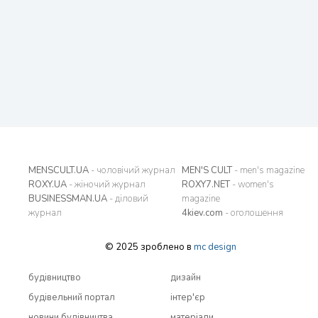
MENSCULT.UA
- чоловічий журнал
MEN'S CULT
- men's magazine
ROXY.UA
- жіночий журнал
ROXY7.NET
- women's
BUSINESSMAN.UA
- діловий
magazine
журнал
4kiev.com
- оголошення
© 2025 зроблено в
mc design
будівництво
дизайн
будівельний портал
інтер'єр
новини будівництва
матеріали