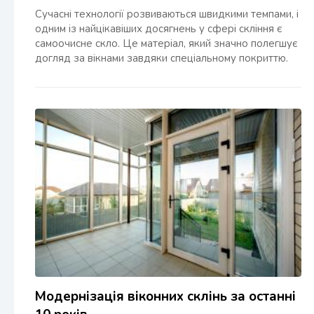
Сучасні технології розвиваються швидкими темпами, і
одним із найцікавіших досягнень у сфері скління є
самоочисне скло. Це матеріал, який значно полегшує
догляд за вікнами завдяки спеціальному покриттю.
Модернізація віконних склінь за останні