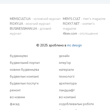
MENSCULT.UA
- чоловічий журнал
MEN'S CULT
- men's magazine
ROXY.UA
- жіночий журнал
ROXY7.NET
- women's
BUSINESSMAN.UA
- діловий
magazine
журнал
4kiev.com
- оголошення
© 2025 зроблено в
mc design
будівництво
дизайн
будівельний портал
інтер'єр
новини будівництва
матеріали
будівельні компанії
технології
будівельні послуги
архітектура
ремонт
ландшафт
всi новини
всi компанії
фасад
оздоблювальні роботи