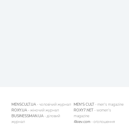
MENSCULT.UA
- чоловічий журнал
MEN'S CULT
- men's magazine
ROXY.UA
- жіночий журнал
ROXY7.NET
- women's
BUSINESSMAN.UA
- діловий
magazine
журнал
4kiev.com
- оголошення