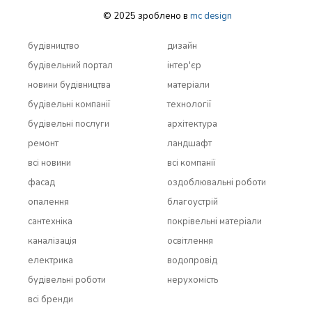
© 2025 зроблено в
mc design
будівництво
дизайн
будівельний портал
інтер'єр
новини будівництва
матеріали
будівельні компанії
технології
будівельні послуги
архітектура
ремонт
ландшафт
всi новини
всi компанії
фасад
оздоблювальні роботи
опалення
благоустрій
сантехніка
покрівельні матеріали
каналізація
освітлення
електрика
водопровід
будівельні роботи
нерухомість
всi бренди