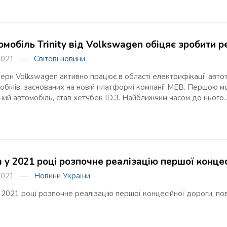
омобіль Trinity від Volkswagen обіцяє зробити 
я 2021 —
Світові новини
ерн Volkswagen активно працює в області електрифікації авто
обілів, заснованих на новій платформі компанії MEB. Першою 
ий автомобіль, став хетчбек ID.3. Найближчим часом до нього
а у 2021 році розпочне реалізацію першої конце
я 2021 —
Новини України
 2021 році розпочне реалізацію першої концесійної дороги, по