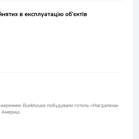
нятих в експлуатацію об’єктів
ною мережею Bunkhouse побудували готель «Магдалена»
й Америці.