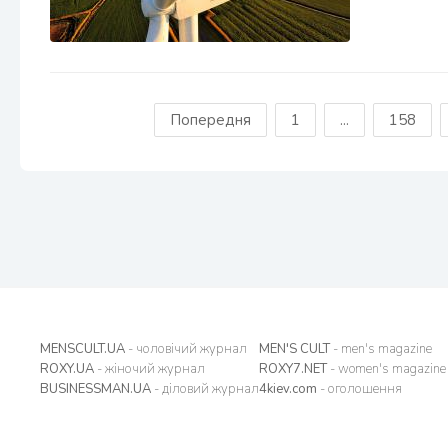
Попередня
1
...
158
MENSCULT.UA
- чоловічий журнал
MEN'S CULT
- men's magazine
ROXY.UA
- жіночий журнал
ROXY7.NET
- women's magazine
BUSINESSMAN.UA
- діловий журнал
4kiev.com
- оголошення