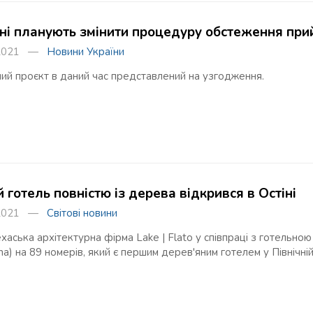
їні планують змінити процедуру обстеження прий
я 2021 —
Новини України
ний проєкт в даний час представлений на узгодження.
готель повністю із дерева відкрився в Остіні
я 2021 —
Світові новини
хаська архітектурна фірма Lake | Flato у співпраці з готель
a) на 89 номерів, який є першим дерев'яним готелем у Північні