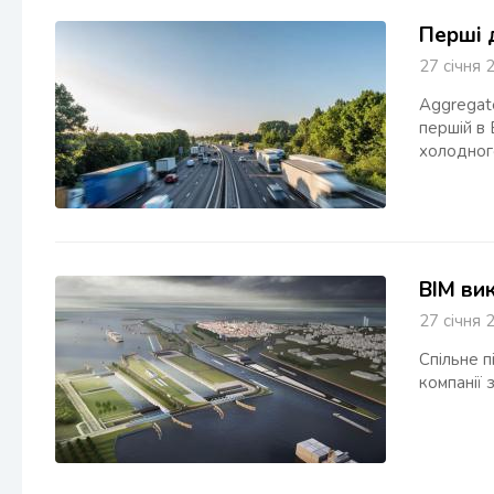
Перші 
27 січн
Aggregate
першій в
холодног
BIM ви
27 січн
Спільне п
компанії