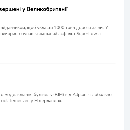
вершені у Великобританії
айданчиком, щоб укласти 1000 тонн дороги за ніч. У
ю використовувався змішаний асфальт SuperLow з
о моделювання будівель (BIM) від Allplan - глобальної
Lock Terneuzen у Нідерландах.