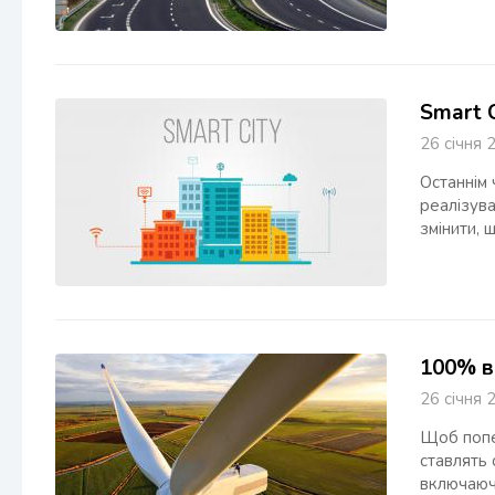
Smart C
26 січн
Останнім 
реалізува
змінити, 
100% в
26 січн
Щоб попер
ставлять
включаюч