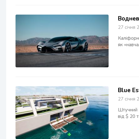
Водневи
27 січн
Каліфорні
як «навча
Blue Es
27 січн
Штучний о
від $ 20 т