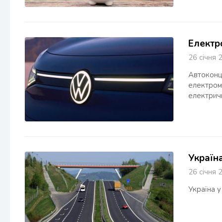
Електр
26 січн
Автоконц
електром
електричн
Україн
26 січн
Україна у