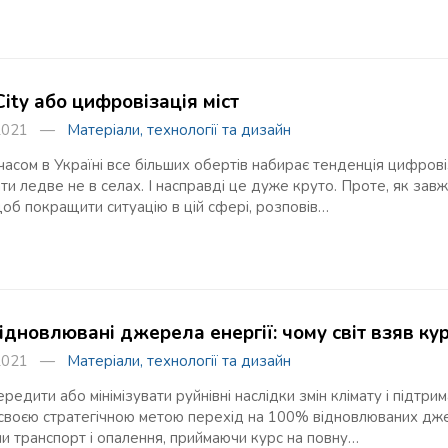
ity або цифровізація міст
я 2021 —
Матеріали, технології та дизайн
часом в Україні все більших обертів набирає тенденція цифровіз
ти ледве не в селах. І насправді це дуже круто. Проте, як завж
щоб покращити ситуацію в цій сфері, розповів…
ідновлювані джерела енергії: чому світ взяв ку
я 2021 —
Матеріали, технології та дизайн
едити або мінімізувати руйнівні наслідки змін клімату і підтрим
 своєю стратегічною метою перехід на 100% відновлюваних джер
и транспорт і опалення, приймаючи курс на повну…