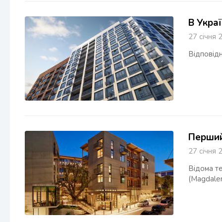
В Укра
27 січн
Відповід
Перший 
27 січн
Відома те
(Magdalen