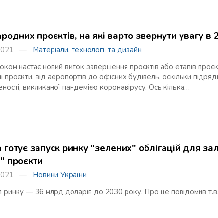
родних проєктів, на які варто звернути увагу в 
я 2021 —
Матеріали, технології та дизайн
оком настає новий виток завершення проєктів або етапів проєкт
і проєкти, від аеропортів до офісних будівель, оскільки підр
ності, викликаної пандемією коронавірусу. Ось кілька…
а готує запуск ринку "зелених" облігацій для за
і" проєкти
я 2021 —
Новини України
л ринку — 36 млрд доларів до 2030 року. Про це повідомив т.