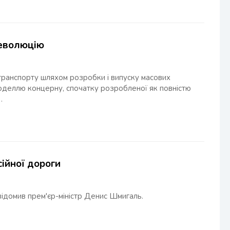
революцію
транспорту шляхом розробки і випуску масових
моделлю концерну, спочатку розробленої як повністю
…
сійної дороги
відомив прем'єр-міністр Денис Шмигаль.