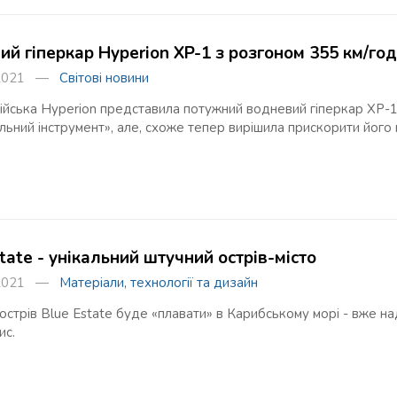
й гіперкар Hyperion XP-1 з розгоном 355 км/год
я 2021 —
Світові новини
йська Hyperion представила потужний водневий гіперкар XP-1 
льний інструмент», але, схоже тепер вирішила прискорити його
tate - унікальний штучний острів-місто
я 2021 —
Матеріали, технології та дизайн
стрів Blue Estate буде «плавати» в Карибському морі - вже н
ис.