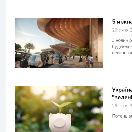
5 міжна
26 січн
З новим р
будівельн
невизначе
Україн
"зелен
26 січн
Потенціа