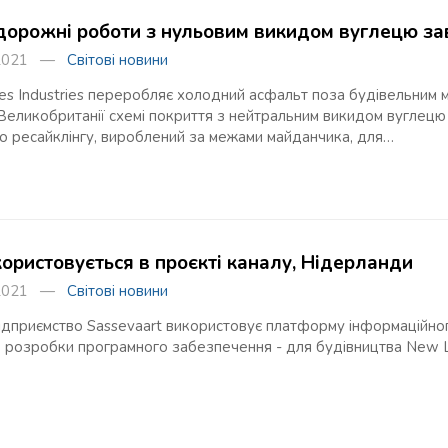
дорожні роботи з нульовим викидом вуглецю за
я 2021 —
Світові новини
s Industries переробляє холодний асфальт поза будівельним м
 Великобританії схемі покриття з нейтральним викидом вуглец
о ресайклінгу, вироблений за межами майданчика, для…
користовується в проєкті каналу, Нідерланди
я 2021 —
Світові новини
ідприємство Sassevaart використовує платформу інформаційног
 з розробки програмного забезпечення - для будівництва New 