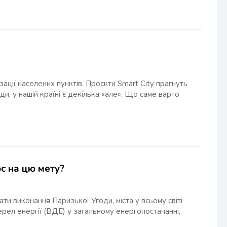
ації населених пунктів. Проєкти Smart City прагнуть
ди, у нашій країні є декілька «але». Що саме варто
рс на цю мету?
ати виконання Паризької Угоди, міста у всьому світі
ел енергії (ВДЕ) у загальному енергопостачанні,