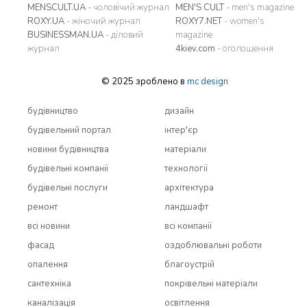
MENSCULT.UA
- чоловічий журнал
MEN'S CULT
- men's magazine
ROXY.UA
- жіночий журнал
ROXY7.NET
- women's
BUSINESSMAN.UA
- діловий
magazine
журнал
4kiev.com
- оголошення
© 2025 зроблено в
mc design
будівництво
дизайн
будівельний портал
інтер'єр
новини будівництва
матеріали
будівельні компанії
технології
будівельні послуги
архітектура
ремонт
ландшафт
всi новини
всi компанії
фасад
оздоблювальні роботи
опалення
благоустрій
сантехніка
покрівельні матеріали
каналізація
освітлення