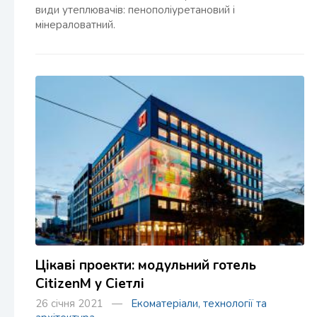
види утеплювачів: пенополіуретановий і
мінераловатний.
Цікаві проекти: модульний готель
CitizenM у Сіетлі
26 січня 2021 —
Екоматеріали, технології та