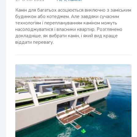
Камін для багатьох асоціюється виключно з заміським
будинком або котеджем. Але завдяки сучасним
технологіям і переплануванням каміном можуть
насолоджуватися і власники квартир. Розглянемо
докладніше, як вибрати камін, і який вид краще
віддати перевагу.