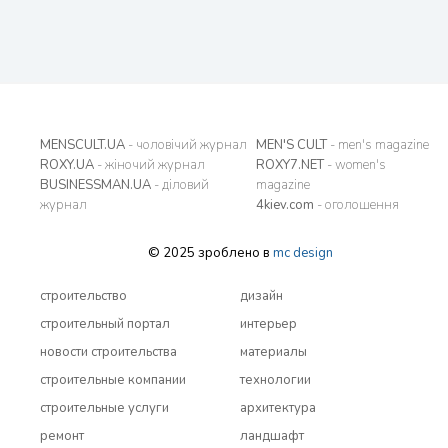
MENSCULT.UA
- чоловічий журнал
MEN'S CULT
- men's magazine
ROXY.UA
- жіночий журнал
ROXY7.NET
- women's
BUSINESSMAN.UA
- діловий
magazine
журнал
4kiev.com
- оголошення
© 2025 зроблено в
mc design
строительство
дизайн
строительный портал
интерьер
новости строительства
материалы
строительные компании
технологии
строительные услуги
архитектура
ремонт
ландшафт