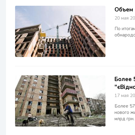
Объем 
20 мая 
По итога
обнародо
Более 
"єВідн
17 мая 
Более 57
нового ж
млрд грн.