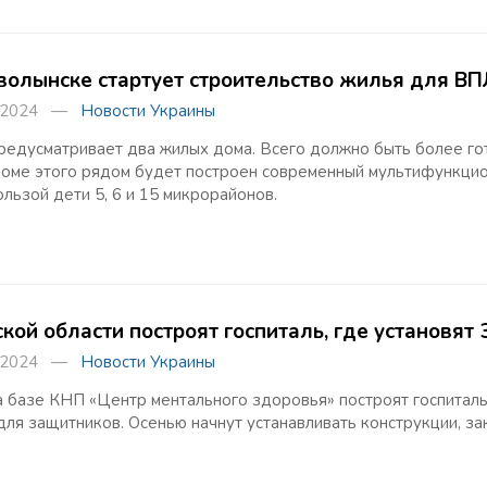
волынске стартует строительство жилья для ВП
а 2024 —
Новости Украины
редусматривает два жилых дома. Всего должно быть более гот
роме этого рядом будет построен современный мультифункцио
ользой дети 5, 6 и 15 микрорайонов.
ской области построят госпиталь, где установят
а 2024 —
Новости Украины
а базе КНП «Центр ментального здоровья» построят госпиталь
для защитников. Осенью начнут устанавливать конструкции, за