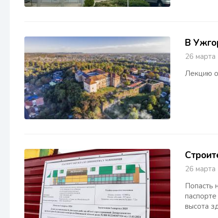
В Ужго
26 март
Лекцию о
Строит
26 март
Попасть 
паспорте 
высота зд