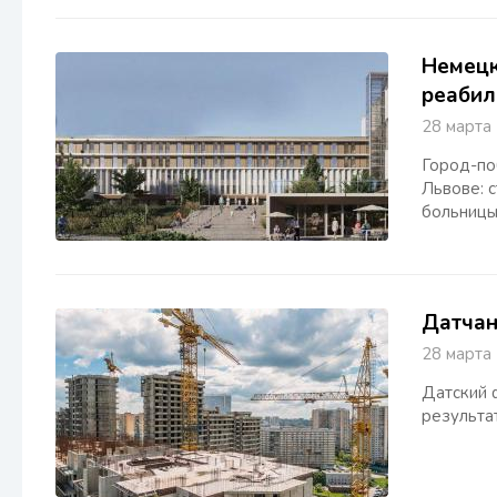
Немецк
реабил
28 март
Город-по
Львове: 
больницы
Датчан
28 март
Датский 
результа