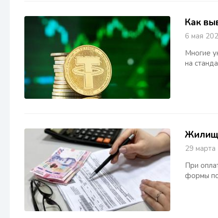
Как вы
6 мая 
Многие у
на станд
Жилищн
29 март
При опла
формы по