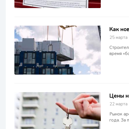
Как но
25 март
Строитель
время «б
Цены н
22 март
Рынок ар
года. За