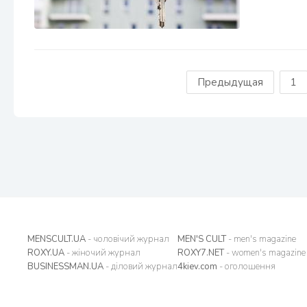
Предыдущая
1
MENSCULT.UA
- чоловічий журнал
MEN'S CULT
- men's magazine
ROXY.UA
- жіночий журнал
ROXY7.NET
- women's magazine
BUSINESSMAN.UA
- діловий журнал
4kiev.com
- оголошення