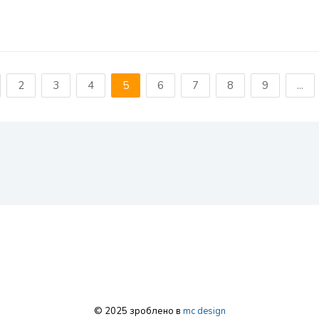
2
3
4
5
6
7
8
9
...
© 2025 зроблено в
mc design