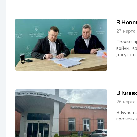
В Ново
27 март
Проект п
войны. К
досуг с п
В Киев
26 март
В Буче н
протезы 