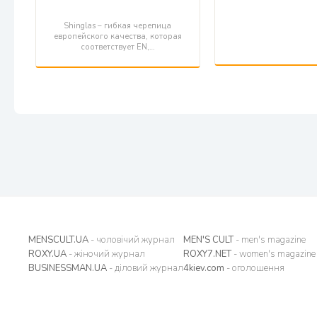
Shinglas – гибкая черепица
европейского качества, которая
соответствует EN,…
MENSCULT.UA
- чоловічий журнал
MEN'S CULT
- men's magazine
ROXY.UA
- жіночий журнал
ROXY7.NET
- women's magazine
BUSINESSMAN.UA
- діловий журнал
4kiev.com
- оголошення