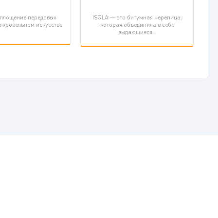
воплощение передовых
ISOLA — это битумная черепица,
в кровельном искусстве
которая объединила в себе
выдающиеся…