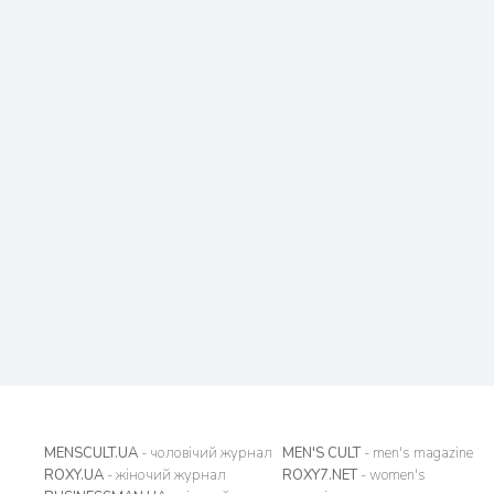
MENSCULT.UA
- чоловічий журнал
MEN'S CULT
- men's magazine
ROXY.UA
- жіночий журнал
ROXY7.NET
- women's