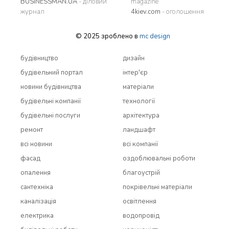
BUSINESSMAN.UA
- діловий
magazine
журнал
4kiev.com
- оголошення
© 2025 зроблено в
mc design
будівництво
дизайн
будівельний портал
інтер'єр
новини будівництва
матеріали
будівельні компанії
технології
будівельні послуги
архітектура
ремонт
ландшафт
всi новини
всi компанії
фасад
оздоблювальні роботи
опалення
благоустрій
сантехніка
покрівельні матеріали
каналізація
освітлення
електрика
водопровід