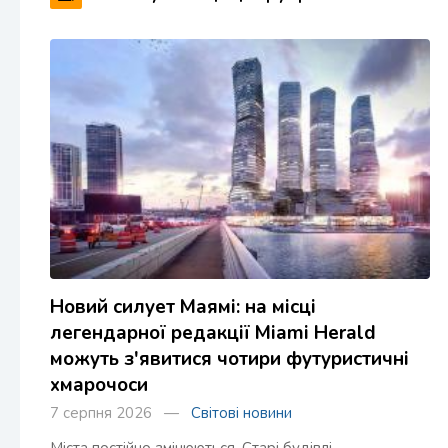
Новий силует Маямі: на місці
легендарної редакції Miami Herald
можуть з'явитися чотири футуристичні
хмарочоси
7 серпня 2026 —
Світові новини
Міста постійно змінюються. Старі будівлі