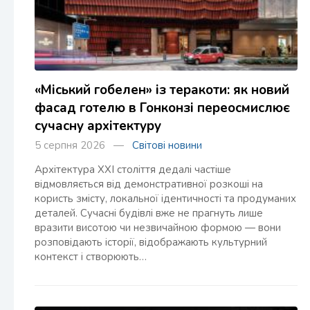
«Міський гобелен» із теракоти: як новий
фасад готелю в Гонконзі переосмислює
сучасну архітектуру
5 серпня 2026 —
Світові новини
Архітектура XXI століття дедалі частіше
відмовляється від демонстративної розкоші на
користь змісту, локальної ідентичності та продуманих
деталей. Сучасні будівлі вже не прагнуть лише
вразити висотою чи незвичайною формою — вони
розповідають історії, відображають культурний
контекст і створюють…