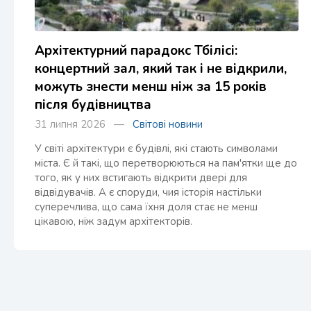
Архітектурний парадокс Тбілісі:
концертний зал, який так і не відкрили,
можуть знести менш ніж за 15 років
після будівництва
31 липня 2026 —
Світові новини
У світі архітектури є будівлі, які стають символами
міста. Є й такі, що перетворюються на пам'ятки ще до
того, як у них встигають відкрити двері для
відвідувачів. А є споруди, чия історія настільки
суперечлива, що сама їхня доля стає не менш
цікавою, ніж задум архітекторів.