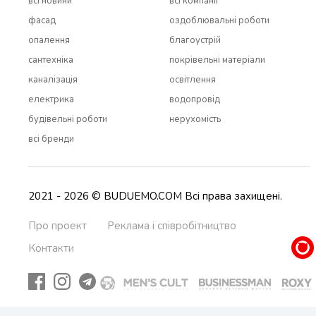
всi новини
всi компанії
фасад
оздоблювальні роботи
опалення
благоустрій
сантехніка
покрівельні матеріали
каналізація
освітлення
електрика
водопровід
будівельні роботи
нерухомість
всi бренди
2021 - 2026 © BUDUEMO.COM Всі права захищені.
Про проект
Реклама і співробітництво
Контакти