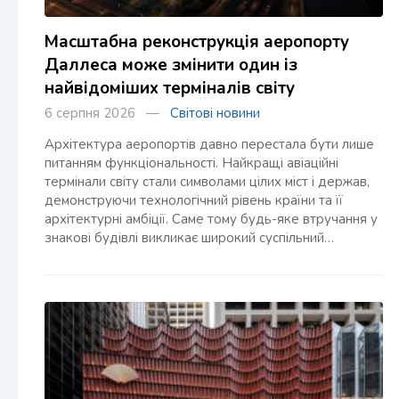
Масштабна реконструкція аеропорту
Даллеса може змінити один із
найвідоміших терміналів світу
6 серпня 2026 —
Світові новини
Архітектура аеропортів давно перестала бути лише
питанням функціональності. Найкращі авіаційні
термінали світу стали символами цілих міст і держав,
демонструючи технологічний рівень країни та її
архітектурні амбіції. Саме тому будь-яке втручання у
знакові будівлі викликає широкий суспільний…