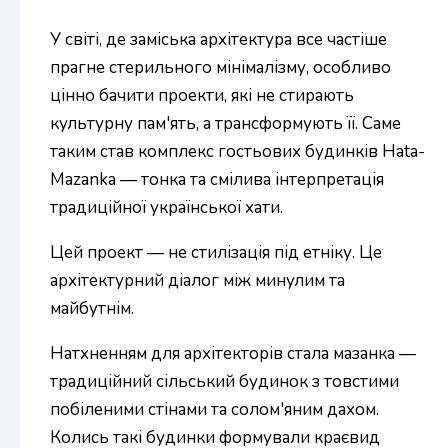
У світі, де заміська архітектура все частіше
прагне стерильного мінімалізму, особливо
цінно бачити проекти, які не стирають
культурну пам'ять, а трансформують її. Саме
таким став комплекс гостьових будинків Hata-
Mazanka — тонка та смілива інтерпретація
традиційної української хати.
Цей проект — не стилізація під етніку. Це
архітектурний діалог між минулим та
майбутнім.
Натхненням для архітекторів стала мазанка —
традиційний сільський будинок з товстими
побіленими стінами та солом'яним дахом.
Колись такі будинки формували краєвид