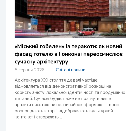
«Міський гобелен» із теракоти: як новий
фасад готелю в Гонконзі переосмислює
сучасну архітектуру
5 серпня 2026 —
Світові новини
Архітектура XXI століття дедалі частіше
відмовляється від демонстративної розкоші на
користь змісту, локальної ідентичності та продуманих
деталей. Сучасні будівлі вже не прагнуть лише
вразити висотою чи незвичайною формою — вони
розповідають історії, відображають культурний
контекст і створюють…