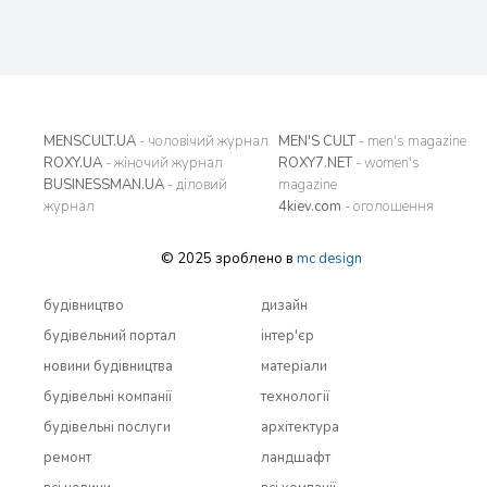
MENSCULT.UA
- чоловічий журнал
MEN'S CULT
- men's magazine
ROXY.UA
- жіночий журнал
ROXY7.NET
- women's
BUSINESSMAN.UA
- діловий
magazine
журнал
4kiev.com
- оголошення
© 2025 зроблено в
mc design
будівництво
дизайн
будівельний портал
інтер'єр
новини будівництва
матеріали
будівельні компанії
технології
будівельні послуги
архітектура
ремонт
ландшафт