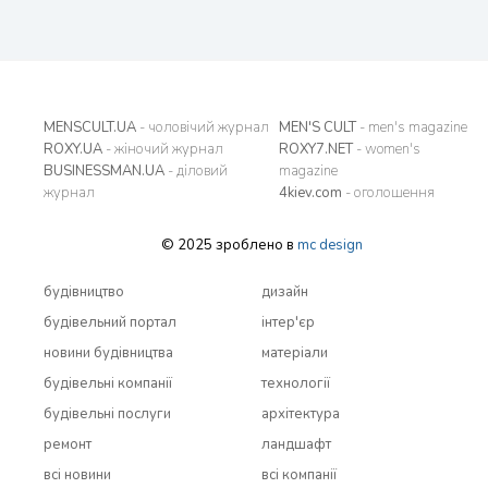
MENSCULT.UA
- чоловічий журнал
MEN'S CULT
- men's magazine
ROXY.UA
- жіночий журнал
ROXY7.NET
- women's
BUSINESSMAN.UA
- діловий
magazine
журнал
4kiev.com
- оголошення
© 2025 зроблено в
mc design
будівництво
дизайн
будівельний портал
інтер'єр
новини будівництва
матеріали
будівельні компанії
технології
будівельні послуги
архітектура
ремонт
ландшафт
всi новини
всi компанії