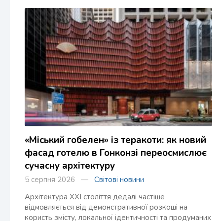
«Міський гобелен» із теракоти: як новий
фасад готелю в Гонконзі переосмислює
сучасну архітектуру
5 серпня 2026 —
Світові новини
Архітектура XXI століття дедалі частіше
відмовляється від демонстративної розкоші на
користь змісту, локальної ідентичності та продуманих