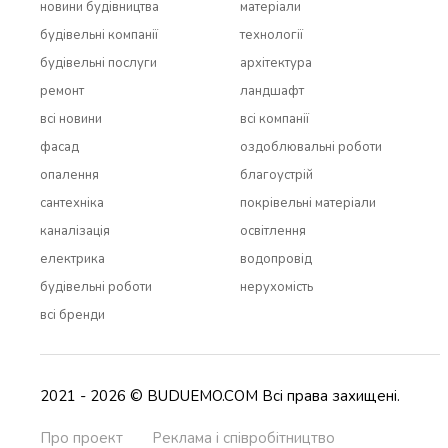
новини будівництва
матеріали
будівельні компанії
технології
будівельні послуги
архітектура
ремонт
ландшафт
всi новини
всi компанії
фасад
оздоблювальні роботи
опалення
благоустрій
сантехніка
покрівельні матеріали
каналізація
освітлення
електрика
водопровід
будівельні роботи
нерухомість
всi бренди
2021 - 2026 © BUDUEMO.COM Всі права захищені.
Про проект
Реклама і співробітництво