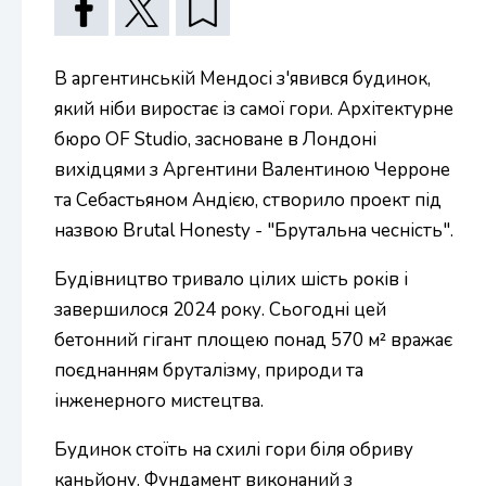
В аргентинській Мендосі з'явився будинок,
який ніби виростає із самої гори. Архітектурне
бюро OF Studio, засноване в Лондоні
вихідцями з Аргентини Валентиною Черроне
та Себастьяном Андією, створило проект під
назвою Brutal Honesty - "Брутальна чесність".
Будівництво тривало цілих шість років і
завершилося 2024 року. Сьогодні цей
бетонний гігант площею понад 570 м² вражає
поєднанням бруталізму, природи та
інженерного мистецтва.
Будинок стоїть на схилі гори біля обриву
каньйону. Фундамент виконаний з