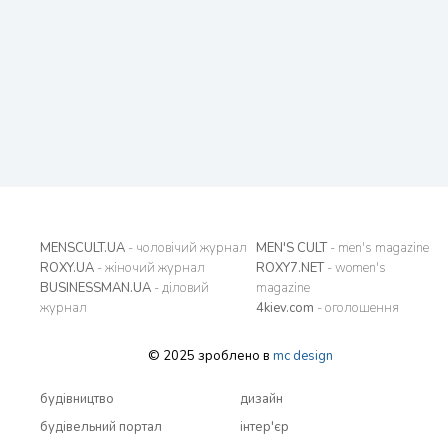
MENSCULT.UA
- чоловічий журнал
MEN'S CULT
- men's magazine
ROXY.UA
- жіночий журнал
ROXY7.NET
- women's
BUSINESSMAN.UA
- діловий
magazine
журнал
4kiev.com
- оголошення
© 2025 зроблено в
mc design
будівництво
дизайн
будівельний портал
інтер'єр