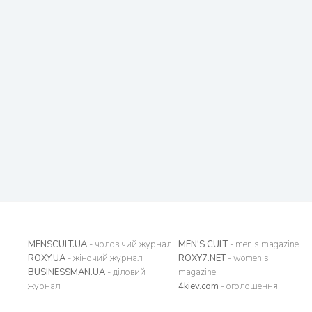
MENSCULT.UA
- чоловічий журнал
MEN'S CULT
- men's magazine
ROXY.UA
- жіночий журнал
ROXY7.NET
- women's
BUSINESSMAN.UA
- діловий
magazine
журнал
4kiev.com
- оголошення