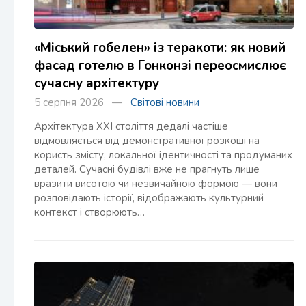
«Міський гобелен» із теракоти: як новий
фасад готелю в Гонконзі переосмислює
сучасну архітектуру
5 серпня 2026 —
Світові новини
Архітектура XXI століття дедалі частіше
відмовляється від демонстративної розкоші на
користь змісту, локальної ідентичності та продуманих
деталей. Сучасні будівлі вже не прагнуть лише
вразити висотою чи незвичайною формою — вони
розповідають історії, відображають культурний
контекст і створюють…