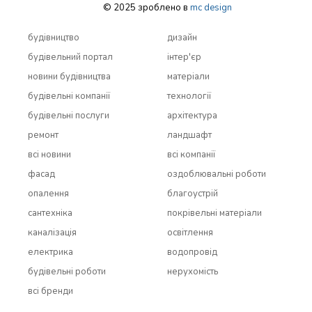
© 2025 зроблено в
mc design
будівництво
дизайн
будівельний портал
інтер'єр
новини будівництва
матеріали
будівельні компанії
технології
будівельні послуги
архітектура
ремонт
ландшафт
всi новини
всi компанії
фасад
оздоблювальні роботи
опалення
благоустрій
сантехніка
покрівельні матеріали
каналізація
освітлення
електрика
водопровід
будівельні роботи
нерухомість
всi бренди