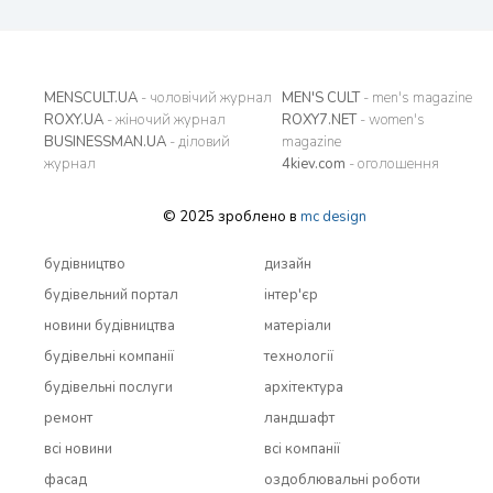
MENSCULT.UA
- чоловічий журнал
MEN'S CULT
- men's magazine
ROXY.UA
- жіночий журнал
ROXY7.NET
- women's
BUSINESSMAN.UA
- діловий
magazine
журнал
4kiev.com
- оголошення
© 2025 зроблено в
mc design
будівництво
дизайн
будівельний портал
інтер'єр
новини будівництва
матеріали
будівельні компанії
технології
будівельні послуги
архітектура
ремонт
ландшафт
всi новини
всi компанії
фасад
оздоблювальні роботи