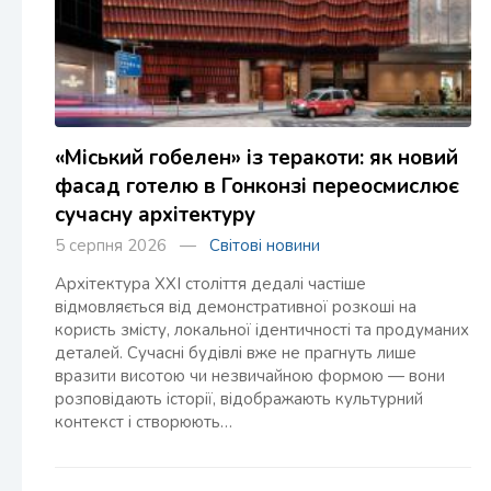
«Міський гобелен» із теракоти: як новий
фасад готелю в Гонконзі переосмислює
сучасну архітектуру
5 серпня 2026 —
Світові новини
Архітектура XXI століття дедалі частіше
відмовляється від демонстративної розкоші на
користь змісту, локальної ідентичності та продуманих
деталей. Сучасні будівлі вже не прагнуть лише
вразити висотою чи незвичайною формою — вони
розповідають історії, відображають культурний
контекст і створюють…