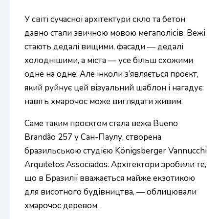
У світі сучасної архітектури скло та бетон
давно стали звичною мовою мегаполісів. Вежі
стають дедалі вищими, фасади — дедалі
холоднішими, а міста — усе більш схожими
одне на одне. Але інколи з’являється проєкт,
який руйнує цей візуальний шаблон і нагадує:
навіть хмарочос може виглядати живим.
Саме таким проєктом стала вежа Bueno
Brandão 257 у Сан-Паулу, створена
бразильською студією Königsberger Vannucchi
Arquitetos Associados. Архітектори зробили те,
що в Бразилії вважається майже екзотикою
для висотного будівництва, — облицювали
хмарочос деревом.