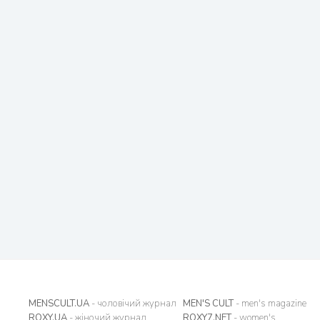
MENSCULT.UA
- чоловічий журнал
MEN'S CULT
- men's magazine
ROXY.UA
- жіночий журнал
ROXY7.NET
- women's