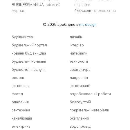
BUSINESSMAN.UA
- діловий
magazine
журнал
4kiev.com
- оголошення
© 2025 зроблено в
mc design
будівництво
дизайн
будівельний портал
інтер'єр
новини будівництва
матеріали
будівельні компанії
технології
будівельні послуги
архітектура
ремонт
ландшафт
всi новини
всi компанії
фасад
оздоблювальні роботи
опалення
благоустрій
сантехніка
покрівельні матеріали
каналізація
освітлення
електрика
водопровід