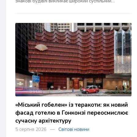
знакові будівлі викликає широкий суспільний…
«Міський гобелен» із теракоти: як новий
фасад готелю в Гонконзі переосмислює
сучасну архітектуру
5 серпня 2026 —
Світові новини