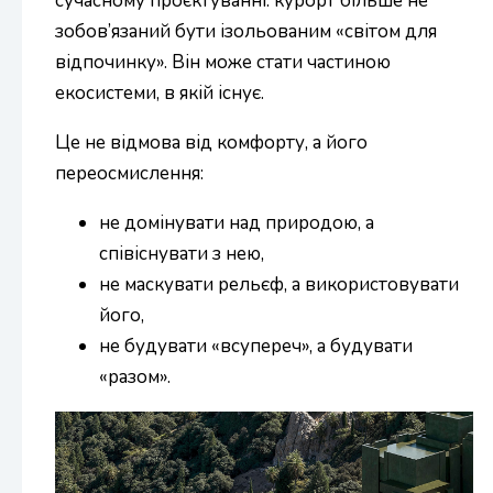
сучасному проєктуванні: курорт більше не
зобов’язаний бути ізольованим «світом для
відпочинку». Він може стати частиною
екосистеми, в якій існує.
Це не відмова від комфорту, а його
переосмислення:
не домінувати над природою, а
співіснувати з нею,
не маскувати рельєф, а використовувати
його,
не будувати «всупереч», а будувати
«разом».