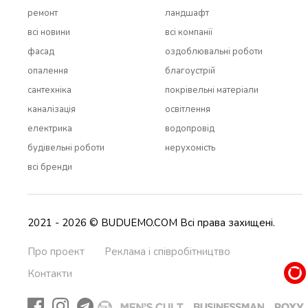
ремонт
ландшафт
всi новини
всi компанії
фасад
оздоблювальні роботи
опалення
благоустрій
сантехніка
покрівельні матеріали
каналізація
освітлення
електрика
водопровід
будівельні роботи
нерухомість
всi бренди
2021 - 2026 © BUDUEMO.COM Всі права захищені.
Про проект
Реклама і співробітництво
Контакти