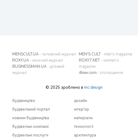
MENSCULT.UA
- чоловічий журнал
MEN'S CULT
- men's magazine
ROXY.UA
- жіночий журнал
ROXY7.NET
- women's
BUSINESSMAN.UA
- діловий
magazine
журнал
4kiev.com
- оголошення
© 2025 зроблено в
mc design
будівництво
дизайн
будівельний портал
інтер'єр
новини будівництва
матеріали
будівельні компанії
технології
будівельні послуги
архітектура