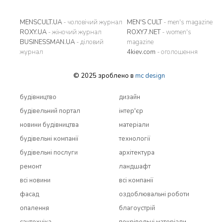
MENSCULT.UA
- чоловічий журнал
MEN'S CULT
- men's magazine
ROXY.UA
- жіночий журнал
ROXY7.NET
- women's
BUSINESSMAN.UA
- діловий
magazine
журнал
4kiev.com
- оголошення
© 2025 зроблено в
mc design
будівництво
дизайн
будівельний портал
інтер'єр
новини будівництва
матеріали
будівельні компанії
технології
будівельні послуги
архітектура
ремонт
ландшафт
всi новини
всi компанії
фасад
оздоблювальні роботи
опалення
благоустрій