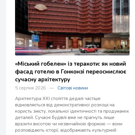
«Міський гобелен» із теракоти: як новий
фасад готелю в Гонконзі переосмислює
сучасну архітектуру
5 серпня 2026 —
Світові новини
Архітектура XXI століття дедалі частіше
відмовляється від демонстративної розкоші на
користь змісту, локальної ідентичності та продуманих
деталей. Сучасні будівлі вже не прагнуть лише
вразити висотою чи незвичайною формою — вони
розповідають історії, відображають культурний