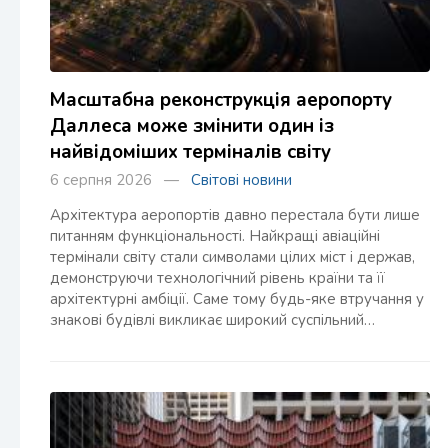
Масштабна реконструкція аеропорту
Даллеса може змінити один із
найвідоміших терміналів світу
6 серпня 2026 —
Світові новини
Архітектура аеропортів давно перестала бути лише
питанням функціональності. Найкращі авіаційні
термінали світу стали символами цілих міст і держав,
демонструючи технологічний рівень країни та її
архітектурні амбіції. Саме тому будь-яке втручання у
знакові будівлі викликає широкий суспільний…