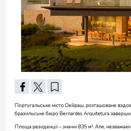
Португальське місто Оейраш, розташоване вздовж
бразильське бюро Bernardes Arquitetura завершил
Площа резиденції – значні 835 м². Але, незважаюч