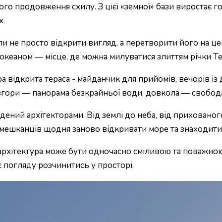
ого продовження схилу. З цієї «земної» бази виростає
х.
и не просто відкрити вигляд, а перетворити його на ц
кеаном — місце, де можна милуватися злиттям річки Т
 відкрита тераса - майданчик для прийомів, вечорів із 
згори — панорама безкрайньої води, довкола — свобода 
адений архітекторами. Від землі до неба, від приховано
х мешканців щодня заново відкривати море та знаходити 
а архітектура може бути одночасно сміливою та поважно
є погляду розчинитись у просторі.