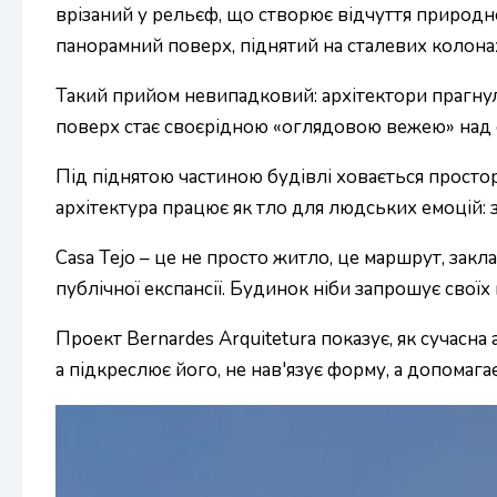
врізаний у рельєф, що створює відчуття природн
панорамний поверх, піднятий на сталевих колона
Такий прийом невипадковий: архітектори прагнул
поверх стає своєрідною «оглядовою вежею» над о
Під піднятою частиною будівлі ховається простора
архітектура працює як тло для людських емоцій: 
Casa Tejo – це не просто житло, це маршрут, закл
публічної експансії. Будинок ніби запрошує свої
Проект Bernardes Arquitetura показує, як сучасн
а підкреслює його, не нав'язує форму, а допомага