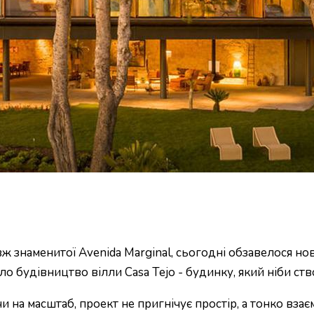
 знаменитої Avenida Marginal, сьогодні обзавелося но
о будівництво вілли Casa Tejo - будинку, який ніби ст
и на масштаб, проект не пригнічує простір, а тонко взає