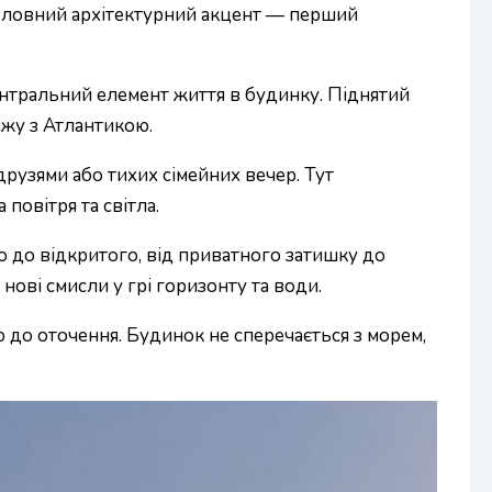
 головний архітектурний акцент — перший
ентральний елемент життя в будинку. Піднятий
ежу з Атлантикою.
друзями або тихих сімейних вечер. Тут
повітря та світла.
го до відкритого, від приватного затишку до
нові смисли у грі горизонту та води.
ю до оточення. Будинок не сперечається з морем,