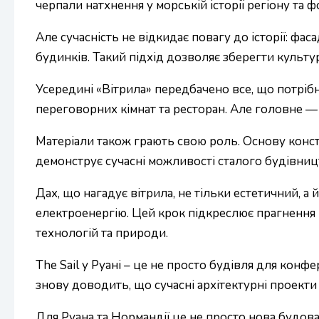
черпали натхнення у морській історії регіону та
Але сучасність не відкидає повагу до історії: фа
будинків. Такий підхід дозволяє зберегти культур
Усередині «Вітрила» передбачено все, що потрібн
переговорних кімнат та ресторан. Але головне — ц
Матеріали також грають свою роль. Основу конс
демонструє сучасні можливості сталого будівниц
Дах, що нагадує вітрила, не тільки естетичний, 
електроенергію. Цей крок підкреслює прагнення 
технологій та природи.
The Sail у Руані – це не просто будівля для конфер
знову доводить, що сучасні архітектурні проект
Для Руана та Нормандії це не просто нова будова