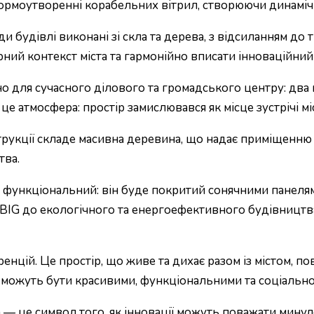
 формоутворенні корабельних вітрил, створюючи динаміч
сади будівлі виконані зі скла та дерева, з відсиланням 
ний контекст міста та гармонійно вписати інноваційний 
о для сучасного ділового та громадського центру: два в
е атмосфера: простір замислювався як місце зустрічі міст
трукції складе масивна деревина, що надає приміщенню
тва.
а й функціональний: він буде покритий сонячними панел
BIG до екологічного та енергоефективного будівництва
енцій. Це простір, що живе та дихає разом із містом, пов'
и можуть бути красивими, функціональними та соціальн
 — це символ того, як інновації можуть поважати минул