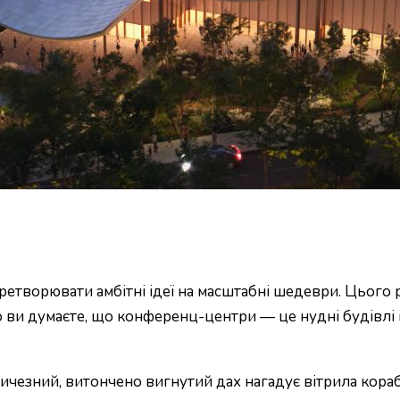
ретворювати амбітні ідеї на масштабні шедеври. Цього р
о ви думаєте, що конференц-центри — це нудні будівлі і
ичезний, витончено вигнутий дах нагадує вітрила кораб