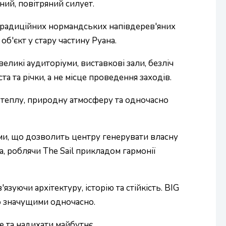
ний, повітряний силует.
до традиційних нормандських напівдерев'яних
об'єкт у стару частину Руана.
еликі аудиторіуми, виставкові зали, безліч
а та річки, а не місце проведення заходів.
 теплу, природну атмосферу та одночасно
ями, що дозволить центру генерувати власну
, роблячи The Sail прикладом гармонії
язуючи архітектуру, історію та стійкість. BIG
о значущими одночасно.
е та надихати майбутнє.