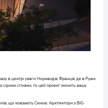
азу в центрі уваги Нормандія, Франція, де в Руані
з сірими стінами, то цей проект змінить вашу
лів, що ковзають Сеною. Архітектори з BIG