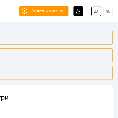
Додати компанію
UA
RU
три