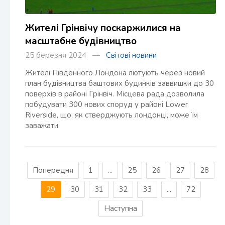
Жителі Грінвічу поскаржилися на
масштабне будівництво
25 березня 2024 —
Світові новини
Жителі Південного Лондона лютують через новий
план будівництва баштових будинків заввишки до 30
поверхів в районі Грінвіч. Місцева рада дозволила
побудувати 300 нових споруд у районі Lower
Riverside, що, як стверджують лондонці, може їм
заважати.
Попередня
1
...
25
26
27
28
29
30
31
32
33
...
72
Наступна