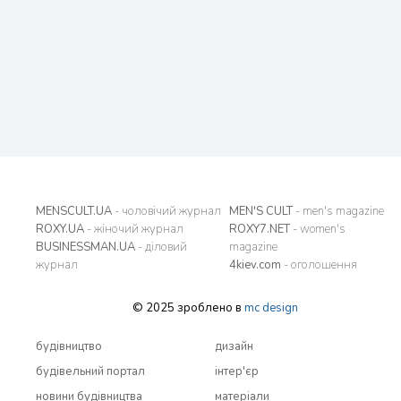
MENSCULT.UA
- чоловічий журнал
MEN'S CULT
- men's magazine
ROXY.UA
- жіночий журнал
ROXY7.NET
- women's
BUSINESSMAN.UA
- діловий
magazine
журнал
4kiev.com
- оголошення
© 2025 зроблено в
mc design
будівництво
дизайн
будівельний портал
інтер'єр
новини будівництва
матеріали