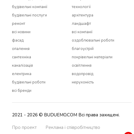
будівельні компанії
технології
будівельні послуги
архітектура
ремонт
ландшафт
всi новини
всi компанії
фасад
оздоблювальні роботи
опалення
благоустрій
сантехніка
покрівельні матеріали
каналізація
освітлення
електрика
водопровід
будівельні роботи
нерухомість
всi бренди
2021 - 2026 © BUDUEMO.COM Всі права захищені.
Про проект
Реклама і співробітництво