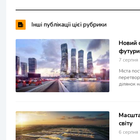
Інші публікації цієї рубрики
Новий с
футури
7 серпн
Міста пос
перетвор
ділянок 
Масшта
світу
6 серпн