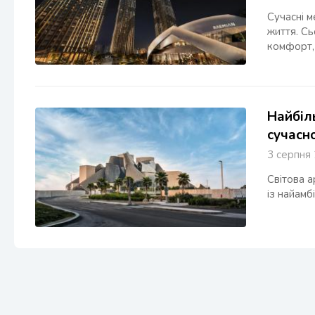
Сучасні м
життя. Сь
комфорт, 
Найбіл
сучасно
3 серпн
Світова а
із найамб