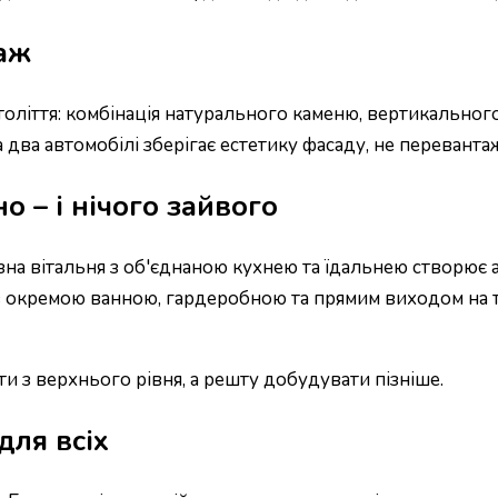
заж
століття: комбінація натурального каменю, вертикальног
а два автомобілі зберігає естетику фасаду, не перевант
о – і нічого зайвого
езна вітальня з об'єднаною кухнею та їдальнею створює 
 з окремою ванною, гардеробною та прямим виходом на т
и з верхнього рівня, а решту добудувати пізніше.
для всіх