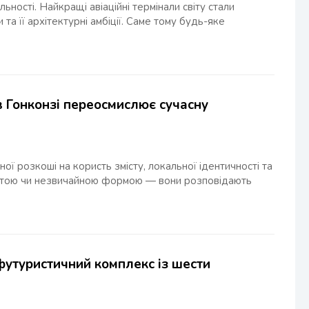
ності. Найкращі авіаційні термінали світу стали
та її архітектурні амбіції. Саме тому будь-яке
 в Гонконзі переосмислює сучасну
ої розкоші на користь змісту, локальної ідентичності та
исотою чи незвичайною формою — вони розповідають
 футуристичний комплекс із шести