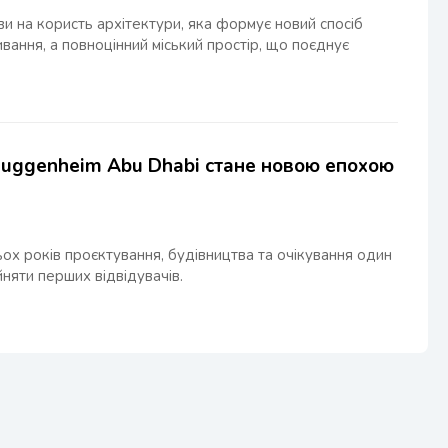
ви на користь архітектури, яка формує новий спосіб
ання, а повноцінний міський простір, що поєднує
 Guggenheim Abu Dhabi стане новою епохою
ьох років проєктування, будівництва та очікування один
йняти перших відвідувачів.