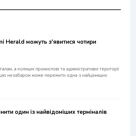
mi Herald можуть з'явитися чотири
алам, а колишні промислові та адміністративні території
цію незабаром може пережити одна з найцінніших
ити один із найвідоміших терміналів