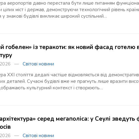
ра аеропортів давно перестала бути лише питанням функціональ
 цілих міст і держав, демонструючи технологічний рівень країни 
 у знакові будівлі викликає широкий суспільний…
ий гобелен» із теракоти: як новий фасад готелю
ктуру
я 2026 —
Світові новини
ра XXI століття дедалі частіше відмовляється від демонстративн
их деталей. Сучасні будівлі вже не прагнуть лише вразити в
відображають культурний контекст і створюють…
архітектура» серед мегаполіса: у Сеулі зведуть
осів
я 2026 —
Світові новини