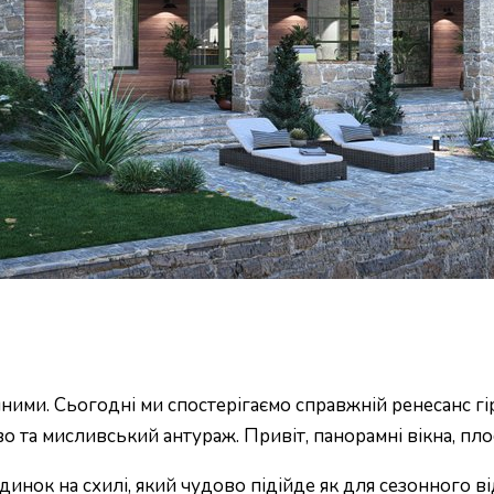
клічними. Сьогодні ми спостерігаємо справжній ренесанс 
 та мисливський антураж. Привіт, панорамні вікна, плоскі
инок на схилі, який чудово підійде як для сезонного ві