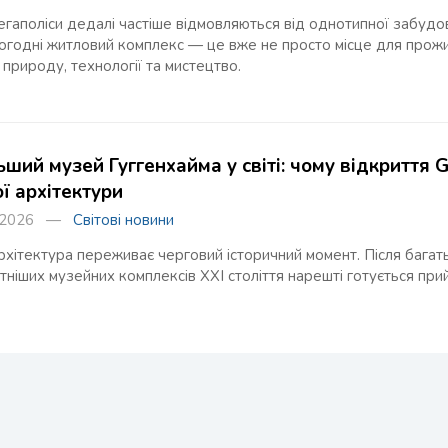
егаполіси дедалі частіше відмовляються від однотипної забудо
огодні житловий комплекс — це вже не просто місце для прожив
природу, технології та мистецтво.
ьший музей Гуггенхайма у світі: чому відкриття
ї архітектури
я 2026 —
Світові новини
рхітектура переживає черговий історичний момент. Після багат
ітніших музейних комплексів XXI століття нарешті готується при