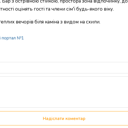
 Бар з острівною стійкою, простора зона відпочинку, до
сті оцінять гості та члени сім'ї будь-якого віку.
еплих вечорів біля каміна з видом на схили.
й портал №1
Надіслати коментар