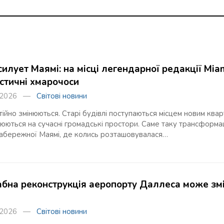
илует Маямі: на місці легендарної редакції Mia
стичні хмарочоси
я 2026 —
Світові новини
тійно змінюються. Старі будівлі поступаються місцем новим кварт
юються на сучасні громадські простори. Саме таку трансформа
набережної Маямі, де колись розташовувалася…
бна реконструкція аеропорту Даллеса може змін
я 2026 —
Світові новини