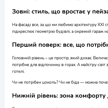
Зовні: стиль, що вростає у пей
На фасаді все, за що ми любимо архітектуру XXI 
підкреслює геометрію будівлі, а окремий гараж н
Перший поверх: все, що потрібн
Головний рівень – це простір, який дихає. Велич
потрібне для відпочинку в горах. А майстру-світ
готелі.
Чи не потрібен цоколь? Чи не біда — можна почат
Нижній рівень: зона комфорту 