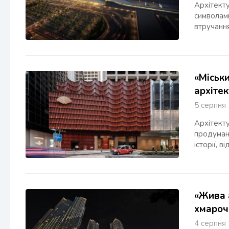
Архітекту
символами
втручання
«Міськ
архіте
5 серпн
Архітекту
продуман
історії, 
«Жива 
хмароч
4 серпн