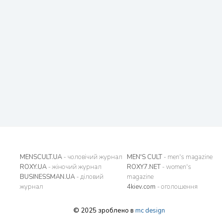
MENSCULT.UA
- чоловічий журнал
MEN'S CULT
- men's magazine
ROXY.UA
- жіночий журнал
ROXY7.NET
- women's
BUSINESSMAN.UA
- діловий
magazine
журнал
4kiev.com
- оголошення
© 2025 зроблено в
mc design