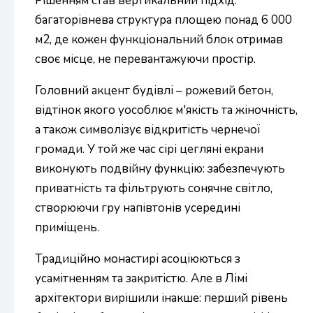
Рішенням став вертикальний підхід:
багаторівнева структура площею понад 6 000
м2, де кожен функціональний блок отримав
своє місце, не перевантажуючи простір.
Головний акцент будівлі – рожевий бетон,
відтінок якого уособлює м'якість та жіночність,
а також символізує відкритість чернечої
громади. У той же час сірі цегляні екрани
виконують подвійну функцію: забезпечують
приватність та фільтрують сонячне світло,
створюючи гру напівтонів усередині
приміщень.
Традиційно монастирі асоціюються з
усамітненням та закритістю. Але в Лімі
архітектори вирішили інакше: перший рівень