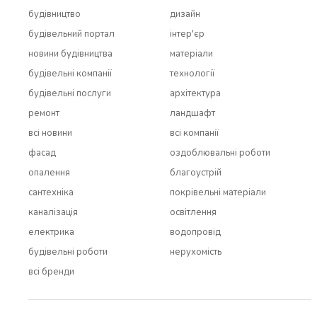
будівництво
дизайн
будівельний портал
інтер'єр
новини будівництва
матеріали
будівельні компанії
технології
будівельні послуги
архітектура
ремонт
ландшафт
всi новини
всi компанії
фасад
оздоблювальні роботи
опалення
благоустрій
сантехніка
покрівельні матеріали
каналізація
освітлення
електрика
водопровід
будівельні роботи
нерухомість
всi бренди