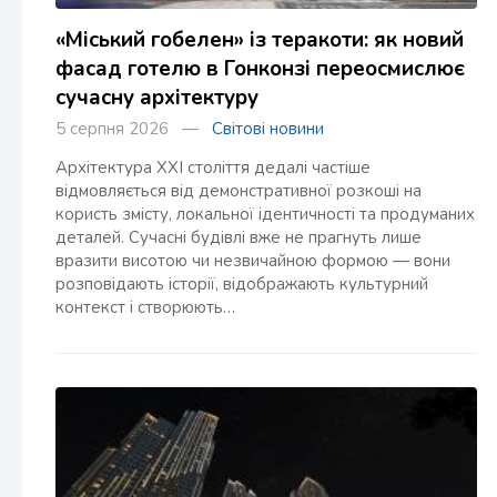
«Міський гобелен» із теракоти: як новий
фасад готелю в Гонконзі переосмислює
сучасну архітектуру
5 серпня 2026 —
Світові новини
Архітектура XXI століття дедалі частіше
відмовляється від демонстративної розкоші на
користь змісту, локальної ідентичності та продуманих
деталей. Сучасні будівлі вже не прагнуть лише
вразити висотою чи незвичайною формою — вони
розповідають історії, відображають культурний
контекст і створюють…