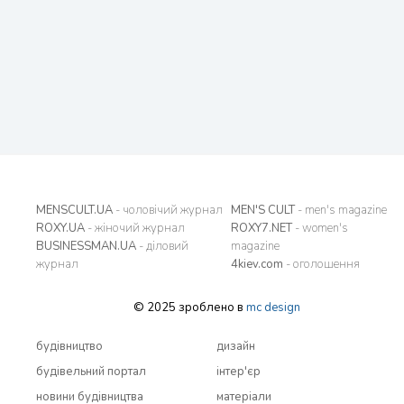
MENSCULT.UA
- чоловічий журнал
MEN'S CULT
- men's magazine
ROXY.UA
- жіночий журнал
ROXY7.NET
- women's
BUSINESSMAN.UA
- діловий
magazine
журнал
4kiev.com
- оголошення
© 2025 зроблено в
mc design
будівництво
дизайн
будівельний портал
інтер'єр
новини будівництва
матеріали