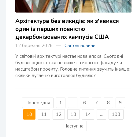
Архітектура без викидів: як з'явився
один із перших повністю
декарбонізованих кампусів США
12 березня 2026 —
Світові новини
У світовій архітектурі настає нова епоха. Сьогодні
будівлі оцінюються не лише за красою фасаду чи
масштабом проекту. Головне питання звучить інакше:
скільки вуглецю виготовляє будівлю?
Попередня
1
...
6
7
8
9
10
11
12
13
14
...
193
Наступна