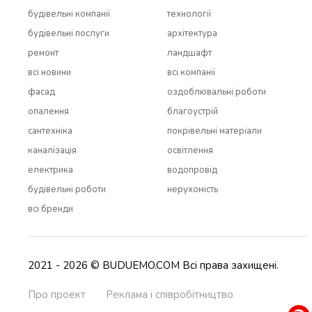
будівельні компанії
технології
будівельні послуги
архітектура
ремонт
ландшафт
всi новини
всi компанії
фасад
оздоблювальні роботи
опалення
благоустрій
сантехніка
покрівельні матеріали
каналізація
освітлення
електрика
водопровід
будівельні роботи
нерухомість
всi бренди
2021 - 2026 © BUDUEMO.COM Всі права захищені.
Про проект
Реклама і співробітництво