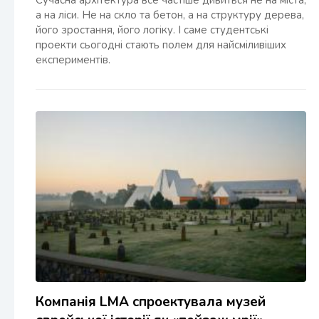
Сучасна архітектура все частіше дивиться не на міста,
а на ліси. Не на скло та бетон, а на структуру дерева,
його зростання, його логіку. І саме студентські
проекти сьогодні стають полем для найсміливіших
експериментів.
Компанія LMA спроектувала музей