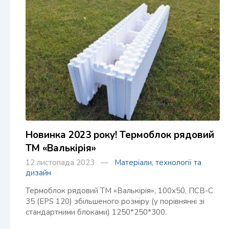
Новинка 2023 року! Термоблок рядовий
ТМ «Валькірія»
12 листопада 2023 —
Матеріали, технології та
дизайн
Термоблок рядовий ТМ «Валькірія», 100х50, ПСВ-С
35 (EPS 120) збільшеного розміру (у порівнянні зі
стандартними блоками) 1250*250*300.