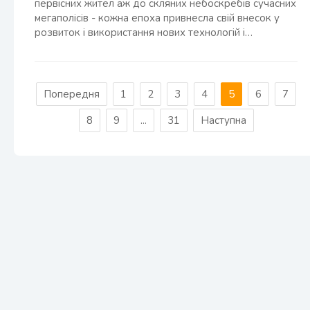
первісних жител аж до скляних небоскребів сучасних
мегаполісів - кожна епоха привнесла свій внесок у
розвиток і використання нових технологій і…
Попередня
1
2
3
4
5
6
7
8
9
...
31
Наступна