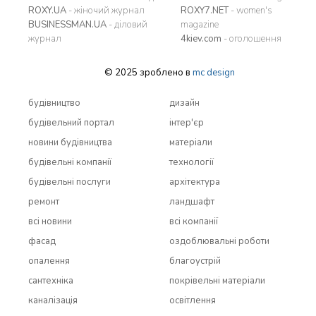
ROXY.UA
- жіночий журнал
ROXY7.NET
- women's
BUSINESSMAN.UA
- діловий
magazine
журнал
4kiev.com
- оголошення
© 2025 зроблено в
mc design
будівництво
дизайн
будівельний портал
інтер'єр
новини будівництва
матеріали
будівельні компанії
технології
будівельні послуги
архітектура
ремонт
ландшафт
всi новини
всi компанії
фасад
оздоблювальні роботи
опалення
благоустрій
сантехніка
покрівельні матеріали
каналізація
освітлення