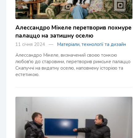
Алессандро Мікеле перетворив похмуре
палаццо на затишну оселю
11 січня 2024 —
Матеріали, технології та дизайн
Алессандро Мікеле, визначений своєю тонкою
любов'ю до старовини, перетворив римське палаццо
Скапуччі на видатну оселю, наповнену історією та
естетикою.