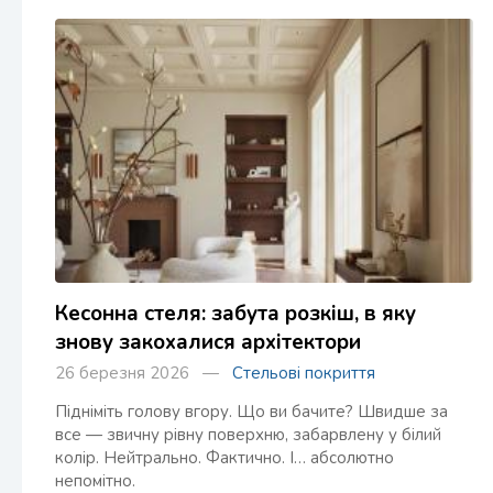
Кесонна стеля: забута розкіш, в яку
знову закохалися архітектори
26 березня 2026 —
Стельові покриття
Підніміть голову вгору. Що ви бачите? Швидше за
все — звичну рівну поверхню, забарвлену у білий
колір. Нейтрально. Фактично. І… абсолютно
непомітно.