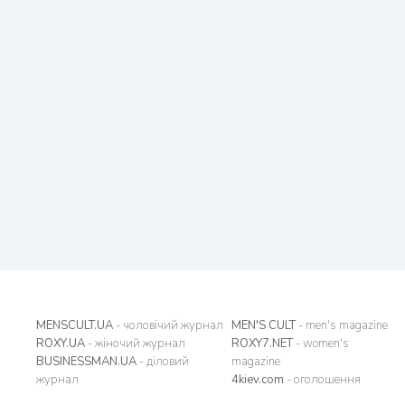
MENSCULT.UA
- чоловічий журнал
MEN'S CULT
- men's magazine
ROXY.UA
- жіночий журнал
ROXY7.NET
- women's
BUSINESSMAN.UA
- діловий
magazine
журнал
4kiev.com
- оголошення