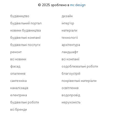
© 2025 зроблено в
mc design
будівництво
дизайн
будівельний портал
інтер'єр
новини будівництва
матеріали
будівельні компанії
технології
будівельні послуги
архітектура
ремонт
ландшафт
всi новини
всi компанії
фасад
оздоблювальні роботи
опалення
благоустрій
сантехніка
покрівельні матеріали
каналізація
освітлення
електрика
водопровід
будівельні роботи
нерухомість
всi бренди