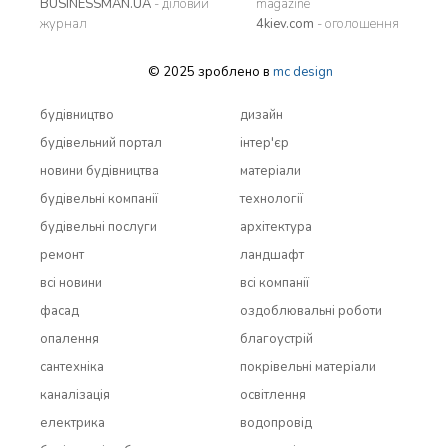
BUSINESSMAN.UA
- діловий
magazine
журнал
4kiev.com
- оголошення
© 2025 зроблено в
mc design
будівництво
дизайн
будівельний портал
інтер'єр
новини будівництва
матеріали
будівельні компанії
технології
будівельні послуги
архітектура
ремонт
ландшафт
всi новини
всi компанії
фасад
оздоблювальні роботи
опалення
благоустрій
сантехніка
покрівельні матеріали
каналізація
освітлення
електрика
водопровід