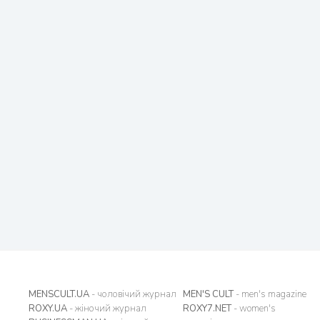
MENSCULT.UA
- чоловічий журнал
MEN'S CULT
- men's magazine
ROXY.UA
- жіночий журнал
ROXY7.NET
- women's