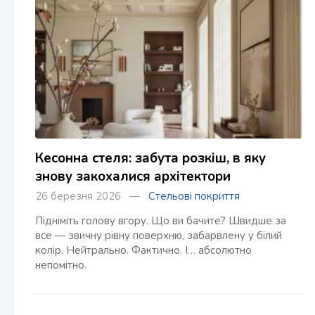
Кесонна стеля: забута розкіш, в яку
знову закохалися архітектори
26 березня 2026 —
Стельові покриття
Підніміть голову вгору. Що ви бачите? Швидше за
все — звичну рівну поверхню, забарвлену у білий
колір. Нейтрально. Фактично. І… абсолютно
непомітно.