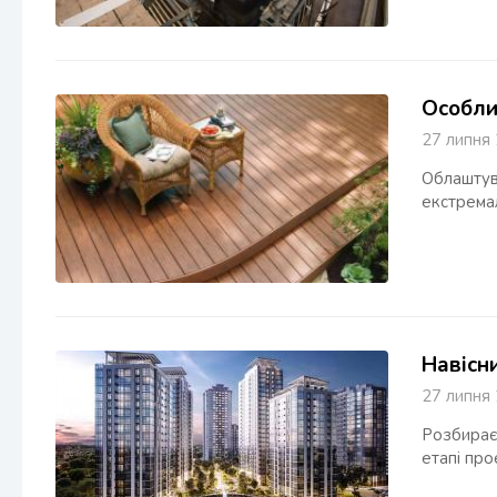
Особли
27 липн
Облаштува
екстремал
Навісн
27 липн
Розбираєм
етапі про