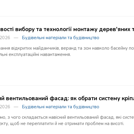
вості вибору та технології монтажу дерев'яних 
я 2026 —
Будівельні матеріали та будівництво
ння відкритих майданчиків, веранд та зон навколо басейну по
ьні експлуатаційні навантаження.
ий вентильований фасад: як обрати систему кріп
я 2026 —
Будівельні матеріали та будівництво
о, з чого складається навісний вентильований фасад, які сист
єкту, щоб не переплатити й не отримати проблем на висоті.