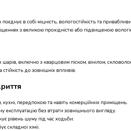
 поєднує в собі міцність, вологостійкість та привабли
риміщеннях з великою прохідністю або підвищеною вологі
х шарів, включно з кварцовим піском, вінілом, скловоло
а стійкість до зовнішніх впливів.
криття
и, кухні, передпокою та навіть комерційних приміщень.
у експлуатацію без втрати зовнішнього вигляду.
ує рівень шуму під час ходьби.
є складної хімії.