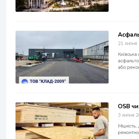
Асфальт
21 липн
Київська 
асфальто
або рекон
OSB чи
3 липня
Міцність,
ремонтно