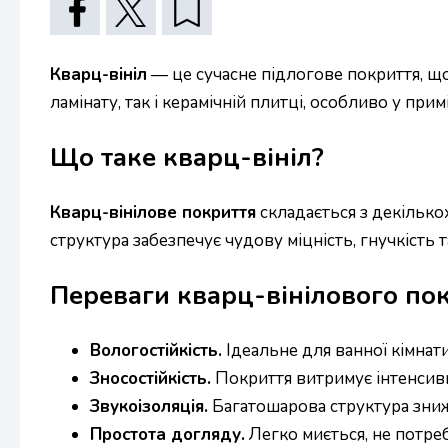
Кварц-вініл
— це сучасне підлогове покриття, що
ламінату, так і керамічній плитці, особливо у п
Що таке кварц-вініл?
Кварц-вінілове покриття
складається з декілько
структура забезпечує чудову міцність, гнучкість т
Переваги кварц-вінілового по
Вологостійкість.
Ідеальне для ванної кімнат
Зносостійкість.
Покриття витримує інтенсивн
Звукоізоляція.
Багатошарова структура зниж
Простота догляду.
Легко миється, не потребу