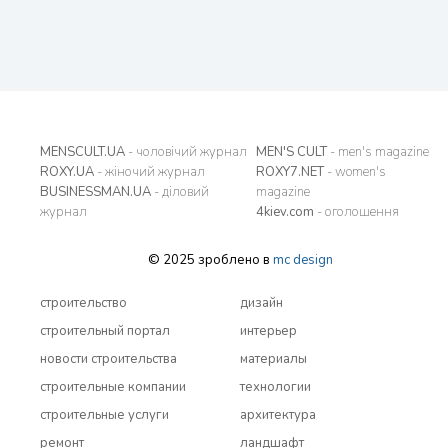
MENSCULT.UA
- чоловічий журнал
MEN'S CULT
- men's magazine
ROXY.UA
- жіночий журнал
ROXY7.NET
- women's
BUSINESSMAN.UA
- діловий
magazine
журнал
4kiev.com
- оголошення
© 2025 зроблено в
mc design
строительство
дизайн
строительный портал
интерьер
новости строительства
материалы
строительные компании
технологии
строительные услуги
архитектура
ремонт
ландшафт