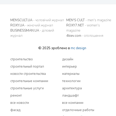
MENSCULT.UA
- чоловічий журнал
MEN'S CULT
- men's magazine
ROXY.UA
- жіночий журнал
ROXY7.NET
- women's
BUSINESSMAN.UA
- діловий
magazine
журнал
4kiev.com
- оголошення
© 2025 зроблено в
mc design
строительство
дизайн
строительный портал
интерьер
новости строительства
материалы
строительные компании
технологии
строительные услуги
архитектура
ремонт
ландшафт
все новости
все компании
фасад
отделочные работы