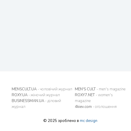
MENSCULT.UA
- чоловічий журнал
MEN'S CULT
- men's magazine
ROXY.UA
- жіночий журнал
ROXY7.NET
- women's
BUSINESSMAN.UA
- діловий
magazine
журнал
4kiev.com
- оголошення
© 2025 зроблено в
mc design