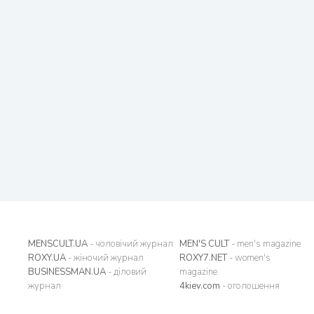
MENSCULT.UA
- чоловічий журнал
MEN'S CULT
- men's magazine
ROXY.UA
- жіночий журнал
ROXY7.NET
- women's
BUSINESSMAN.UA
- діловий
magazine
журнал
4kiev.com
- оголошення