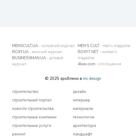
MENSCULT.UA
- чоловічий журнал
MEN'S CULT
- men's magazine
ROXY.UA
- жіночий журнал
ROXY7.NET
- women's
BUSINESSMAN.UA
- діловий
magazine
журнал
4kiev.com
- оголошення
© 2025 зроблено в
mc design
строительство
дизайн
строительный портал
интерьер
новости строительства
материалы
строительные компании
технологии
строительные услуги
архитектура
ремонт
ландшафт