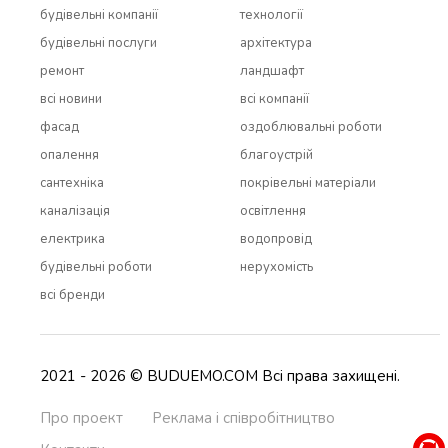
будівельні компанії
технології
будівельні послуги
архітектура
ремонт
ландшафт
всi новини
всi компанії
фасад
оздоблювальні роботи
опалення
благоустрій
сантехніка
покрівельні матеріали
каналізація
освітлення
електрика
водопровід
будівельні роботи
нерухомість
всi бренди
2021 - 2026 © BUDUEMO.COM Всі права захищені.
Про проект
Реклама і співробітництво