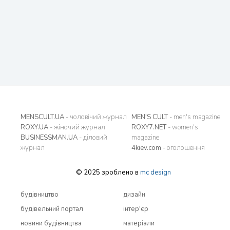
MENSCULT.UA
- чоловічий журнал
MEN'S CULT
- men's magazine
ROXY.UA
- жіночий журнал
ROXY7.NET
- women's
BUSINESSMAN.UA
- діловий
magazine
журнал
4kiev.com
- оголошення
© 2025 зроблено в
mc design
будівництво
дизайн
будівельний портал
інтер'єр
новини будівництва
матеріали