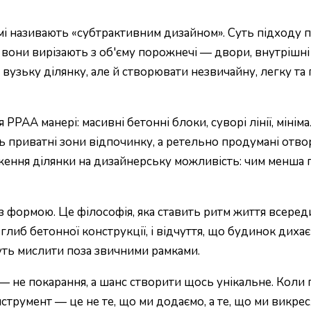
і називають «субтрактивним дизайном». Суть підходу про
вони вирізають з об'єму порожнечі — двори, внутрішні 
узьку ділянку, але й створювати незвичайну, легку та 
PPAA манері: масивні бетонні блоки, суворі лінії, міні
ь приватні зони відпочинку, а ретельно продумані отво
ення ділянки на дизайнерську можливість: чим менша п
а із формою. Це філософія, яка ставить ритм життя всере
 глиб бетонної конструкції, і відчуття, що будинок дих
жуть мислити поза звичними рамками.
— не покарання, а шанс створити щось унікальне. Коли п
струмент — це не те, що ми додаємо, а те, що ми викре