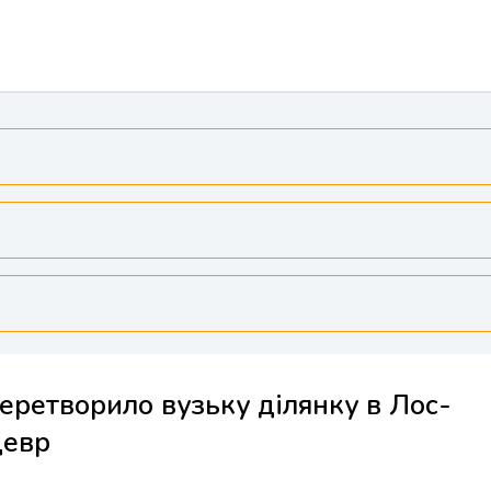
перетворило вузьку ділянку в Лос-
девр