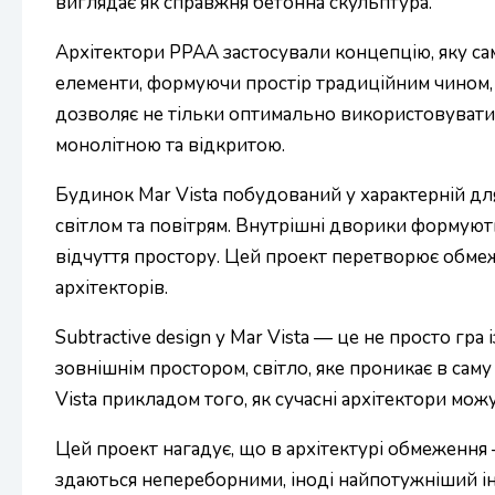
виглядає як справжня бетонна скульптура.
Архітектори PPAA застосували концепцію, яку сам
елементи, формуючи простір традиційним чином, 
дозволяє не тільки оптимально використовувати в
монолітною та відкритою.
Будинок Mar Vista побудований у характерній для 
світлом та повітрям. Внутрішні дворики формуют
відчуття простору. Цей проект перетворює обмеж
архітекторів.
Subtractive design у Mar Vista — це не просто гр
зовнішнім простором, світло, яке проникає в саму
Vista прикладом того, як сучасні архітектори мо
Цей проект нагадує, що в архітектурі обмеження 
здаються непереборними, іноді найпотужніший ін