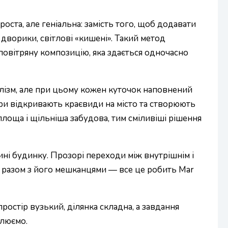
ста, але геніальна: замість того, щоб додавати
дворики, світлові «кишені». Такий метод
повітряну композицію, яка здається одночасно
малізм, але при цьому кожен куточок наповнений
ри відкривають краєвиди на місто та створюють
лоща і щільніша забудова, тим сміливіші рішення
дині будинку. Прозорі переходи між внутрішнім і
ає разом з його мешканцями — все це робить Mar
ростір вузький, ділянка складна, а завдання
слюємо.