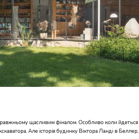
о-справжньому щасливим фіналом. Особливо коли йдетьс
аватора. Але історія будинку Віктора Ланді в Беллер, п