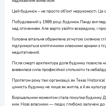
надихаючим винятком.
Цей будинок – не просто об'єкт нерухомості. Це ос
Побудований у 1988 році, будинок Ланді виглядає
над оточенням. Але варто увійти всередину, і про
Головна вітальня обрамлена зігнутою скляною стін
підтримується еліптичними клеєними арками з тсу
медитативний.
Після смерті архітектора доля будинку повисла 
виявилася сила професійної спільноти та небайд
Протягом року такі організації, як Texas Histori
цінність будинку не лише як житла, а й як культ
Вирішальним моментом стала покупка будинку Ден
ким. Нові власники — люди, глибоко залучені до 