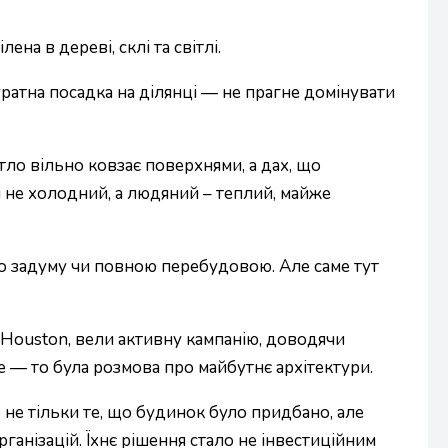
на в дереві, склі та світлі.
уратна посадка на ділянці — не прагне домінувати
ітло вільно ковзає поверхнями, а дах, що
м не холодний, а людяний – теплий, майже
о задуму чи повною перебудовою. Але саме тут
on Houston, вели активну кампанію, доводячи
е — то була розмова про майбутнє архітектури.
не тільки те, що будинок було придбано, але
анізацій. Їхнє рішення стало не інвестиційним