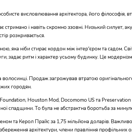
обисте висловлювання архітектора, його філософія, втіле
 стримано і навіть скромно ззовні. Низький силует, ак
стір розкривається.
ою, яка ніби стирає кордон між інтер'єром та садом. Св
ги, задає ритм і характер усьому будинку. Це модерніз
на волосинці. Продаж загрожував втратою оригінальног
ужих городян.
cal Foundation, Houston Mod, Docomomo US та Preservati
урної спадщини. То була не абстрактна боротьба за минул
ом та Керол Прайс за 1,75 мільйона доларів. Важливо 
збереження архітектури, члени правління профільних орг