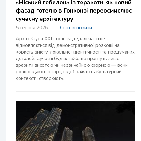
«Міський гобелен» із теракоти: як новий
фасад готелю в Гонконзі переосмислює
сучасну архітектуру
5 серпня 2026 —
Світові новини
Архітектура XXI століття дедалі частіше
відмовляється від демонстративної розкоші на
користь змісту, локальної ідентичності та продуманих
деталей. Сучасні будівлі вже не прагнуть лише
вразити висотою чи незвичайною формою — вони
розповідають історії, відображають культурний
контекст і створюють…