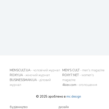
MENSCULT.UA
- чоловічий журнал
MEN'S CULT
- men's magazine
ROXY.UA
- жіночий журнал
ROXY7.NET
- women's
BUSINESSMAN.UA
- діловий
magazine
журнал
4kiev.com
- оголошення
© 2025 зроблено в
mc design
будівництво
дизайн