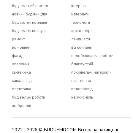
будівельний портал
інтер'єр
новини будівництва
матеріали
будівельні компанії
технології
будівельні послуги
архітектура
ремонт
ландшафт
всi новини
всi компанії
фасад
оздоблювальні роботи
опалення
благоустрій
сантехніка
покрівельні матеріали
каналізація
освітлення
електрика
водопровід
будівельні роботи
нерухомість
всi бренди
2021 - 2026 © BUDUEMO.COM Всі права захищені.