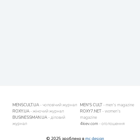
MENSCULT.UA
- чоловічий журнал
MEN'S CULT
- men's magazine
ROXY.UA
- жіночий журнал
ROXY7.NET
- women's
BUSINESSMAN.UA
- діловий
magazine
журнал
4kiev.com
- оголошення
© 2025 зроблено в
mc design