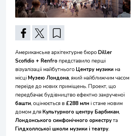
Американське архітектурне бюро
Diller
Scofidio + Renfro
представило перші
візуалізації майбутнього
Центру музики
на
місці
Музею Лондона
, який найближчим часом
переїде до нових приміщень. Проект, що
передбачає будівництво ефектно закрученої
башти
, оцінюється в
£288 млн
і стане новим
домом для
Культурного центру Барбикан
,
Лондонського симфонічного оркестру
та
Гілдхоллської школи музики і театру
.