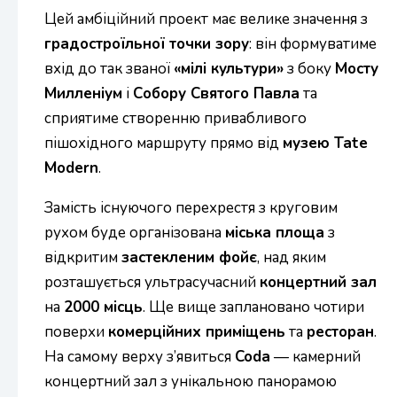
Цей амбіційний проект має велике значення з
градостроїльної точки зору
: він формуватиме
вхід до так званої
«мілі культури»
з боку
Мосту
Милленіум
і
Собору Святого Павла
та
сприятиме створенню привабливого
пішохідного маршруту прямо від
музею Tate
Modern
.
Замість існуючого перехрестя з круговим
рухом буде організована
міська площа
з
відкритим
застекленим фойє
, над яким
розташується ультрасучасний
концертний зал
на
2000 місць
. Ще вище заплановано чотири
поверхи
комерційних приміщень
та
ресторан
.
На самому верху з’явиться
Coda
— камерний
концертний зал з унікальною панорамою