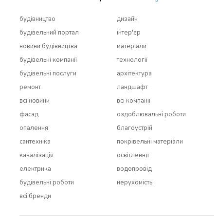
будівництво
дизайн
будівельний портал
інтер'єр
новини будівництва
матеріали
будівельні компанії
технології
будівельні послуги
архітектура
ремонт
ландшафт
всi новини
всi компанії
фасад
оздоблювальні роботи
опалення
благоустрій
сантехніка
покрівельні матеріали
каналізація
освітлення
електрика
водопровід
будівельні роботи
нерухомість
всi бренди