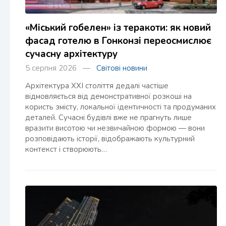
«Міський гобелен» із теракоти: як новий
фасад готелю в Гонконзі переосмислює
сучасну архітектуру
5 серпня 2026 —
Світові новини
Архітектура XXI століття дедалі частіше
відмовляється від демонстративної розкоші на
користь змісту, локальної ідентичності та продуманих
деталей. Сучасні будівлі вже не прагнуть лише
вразити висотою чи незвичайною формою — вони
розповідають історії, відображають культурний
контекст і створюють…